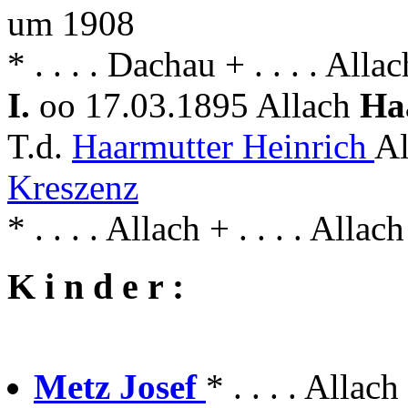
um 1908
* . . . . Dachau + . . . . Allac
I.
oo 17.03.1895 Allach
Ha
T.d.
Haarmutter Heinrich
Al
Kreszenz
* . . . . Allach + . . . . Allach
K i n d e r :
Metz Josef
* . . . . Allac