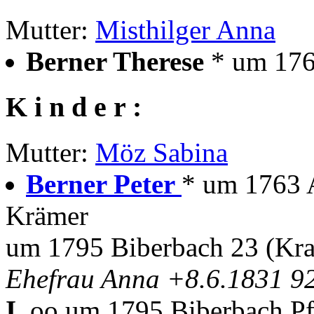
Mutter:
Misthilger Anna
Berner Therese
* um 1761
K i n d e r :
Mutter:
Möz Sabina
Berner Peter
* um 1763 
Krämer
um 1795 Biberbach 23 (Kr
Ehefrau Anna +8.6.1831 92 
I.
oo um 1795 Biberbach Pf