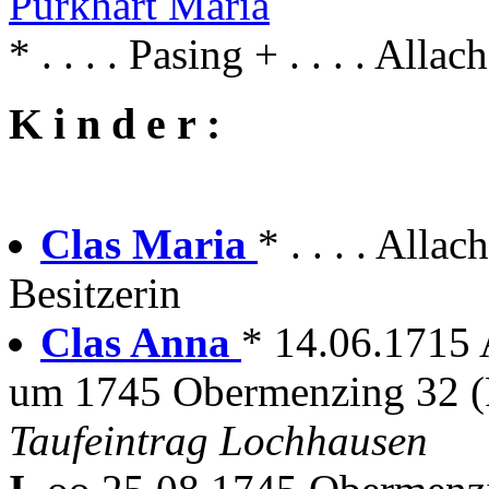
Purkhart Maria
* . . . . Pasing + . . . . Allach
K i n d e r :
Clas Maria
* . . . . Allac
Besitzerin
Clas Anna
* 14.06.1715
um 1745 Obermenzing 32 (P
Taufeintrag Lochhausen