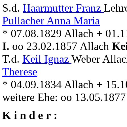
S.d.
Haarmutter Franz
Lehr
Pullacher Anna Maria
* 07.08.1829 Allach + 01.1
I.
oo 23.02.1857 Allach
Ke
T.d.
Keil Ignaz
Weber Allac
Therese
* 04.09.1834 Allach + 15.1
weitere Ehe: oo 13.05.1877
K i n d e r :