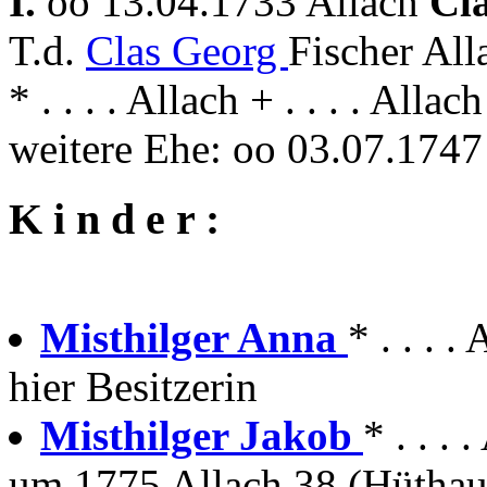
I.
oo 13.04.1733 Allach
Cl
T.d.
Clas Georg
Fischer Al
* . . . . Allach + . . . . Allach
weitere Ehe: oo 03.07.1747
K i n d e r :
Misthilger Anna
* . . . 
hier Besitzerin
Misthilger Jakob
* . . .
um 1775 Allach 38 (Hüthau