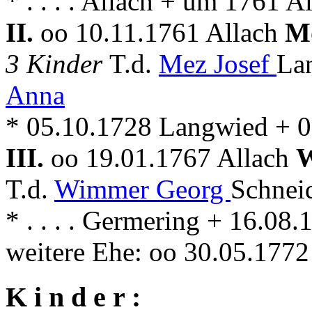
* . . . . Allach + um 1761 A
II.
oo 10.11.1761 Allach
M
3 Kinder
T.d.
Mez Josef
La
Anna
* 05.10.1728 Langwied + 0
III.
oo 19.01.1767 Allach
W
T.d.
Wimmer Georg
Schnei
* . . . . Germering + 16.08
weitere Ehe: oo 30.05.1772
K i n d e r :