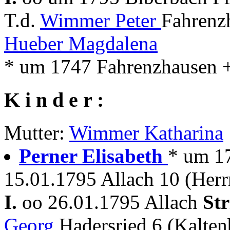
T.d.
Wimmer Peter
Fahrenz
Hueber Magdalena
* um 1747 Fahrenzhausen +
K i n d e r :
Mutter:
Wimmer Katharina
Perner Elisabeth
* um 1
15.01.1795 Allach 10 (Herr
I.
oo 26.01.1795 Allach
St
Georg
Hadersried 6 (Kalte