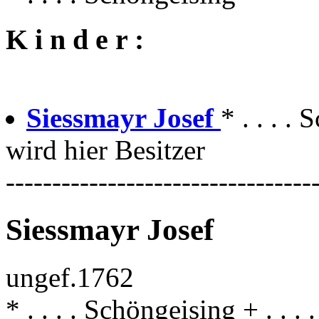
K i n d e r :
Siessmayr Josef
* . . . .
wird hier Besitzer
---------------------------------
Siessmayr Josef
ungef.1762
* . . . . Schöngeising + . . .