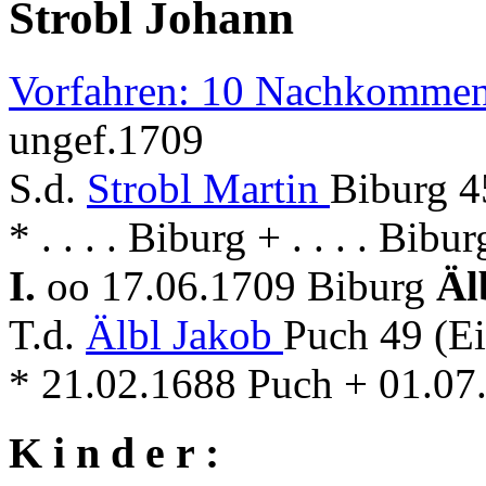
Strobl Johann
Vorfahren: 10 Nachkommen
ungef.1709
S.d.
Strobl Martin
Biburg 4
* . . . . Biburg + . . . . Bibur
I.
oo 17.06.1709 Biburg
Äl
T.d.
Älbl Jakob
Puch 49 (E
* 21.02.1688 Puch + 01.07
K i n d e r :