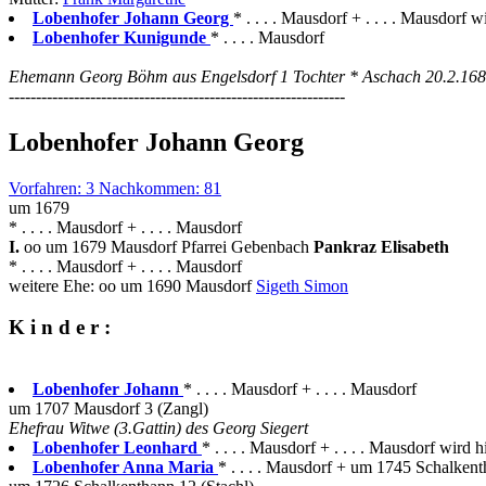
Lobenhofer Johann Georg
* . . . . Mausdorf + . . . . Mausdorf w
Lobenhofer Kunigunde
* . . . . Mausdorf
Ehemann Georg Böhm aus Engelsdorf 1 Tochter * Aschach 20.2.16
--------------------------------------------------------------
Lobenhofer Johann Georg
Vorfahren: 3 Nachkommen: 81
um 1679
* . . . . Mausdorf + . . . . Mausdorf
I.
oo um 1679 Mausdorf Pfarrei Gebenbach
Pankraz Elisabeth
* . . . . Mausdorf + . . . . Mausdorf
weitere Ehe: oo um 1690 Mausdorf
Sigeth Simon
K i n d e r :
Lobenhofer Johann
* . . . . Mausdorf + . . . . Mausdorf
um 1707 Mausdorf 3 (Zangl)
Ehefrau Witwe (3.Gattin) des Georg Siegert
Lobenhofer Leonhard
* . . . . Mausdorf + . . . . Mausdorf wird h
Lobenhofer Anna Maria
* . . . . Mausdorf + um 1745 Schalken