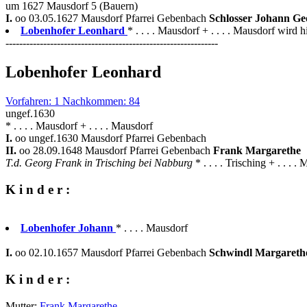
um 1627 Mausdorf 5 (Bauern)
I.
oo 03.05.1627 Mausdorf Pfarrei Gebenbach
Schlosser Johann G
Lobenhofer Leonhard
* . . . . Mausdorf + . . . . Mausdorf wird h
--------------------------------------------------------------
Lobenhofer Leonhard
Vorfahren: 1 Nachkommen: 84
ungef.1630
* . . . . Mausdorf + . . . . Mausdorf
I.
oo ungef.1630 Mausdorf Pfarrei Gebenbach
II.
oo 28.09.1648 Mausdorf Pfarrei Gebenbach
Frank Margarethe
T.d. Georg Frank in Trisching bei Nabburg
* . . . . Trisching + . . . .
K i n d e r :
Lobenhofer Johann
* . . . . Mausdorf
I.
oo 02.10.1657 Mausdorf Pfarrei Gebenbach
Schwindl Margareth
K i n d e r :
Mutter:
Frank Margarethe