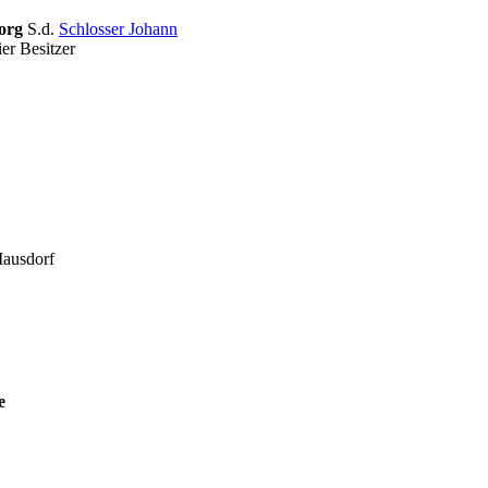
eorg
S.d.
Schlosser Johann
ier Besitzer
 Mausdorf
e