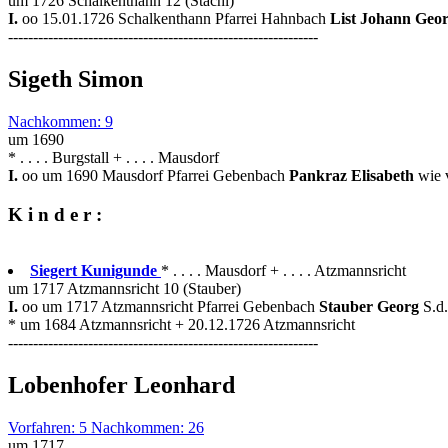
um 1726 Schalkenthann 12 (Stachl)
I.
oo 15.01.1726 Schalkenthann Pfarrei Hahnbach
List Johann Geo
--------------------------------------------------------------
Sigeth Simon
Nachkommen: 9
um 1690
* . . . . Burgstall + . . . . Mausdorf
I.
oo um 1690 Mausdorf Pfarrei Gebenbach
Pankraz Elisabeth
wie 
K i n d e r :
Siegert Kunigunde
* . . . . Mausdorf + . . . . Atzmannsricht
um 1717 Atzmannsricht 10 (Stauber)
I.
oo um 1717 Atzmannsricht Pfarrei Gebenbach
Stauber Georg
S.d
* um 1684 Atzmannsricht + 20.12.1726 Atzmannsricht
--------------------------------------------------------------
Lobenhofer Leonhard
Vorfahren: 5 Nachkommen: 26
um 1717