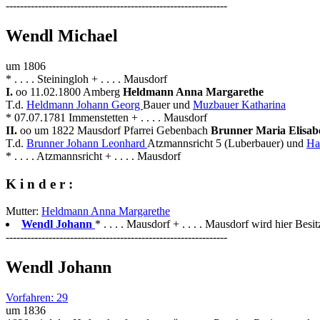
--------------------------------------------------------------
Wendl Michael
um 1806
* . . . . Steiningloh + . . . . Mausdorf
I.
oo 11.02.1800 Amberg
Heldmann Anna Margarethe
T.d.
Heldmann Johann Georg
Bauer und
Muzbauer Katharina
* 07.07.1781 Immenstetten + . . . . Mausdorf
II.
oo um 1822 Mausdorf Pfarrei Gebenbach
Brunner Maria Elisab
T.d.
Brunner Johann Leonhard
Atzmannsricht 5 (Luberbauer) und
Ha
* . . . . Atzmannsricht + . . . . Mausdorf
K i n d e r :
Mutter:
Heldmann Anna Margarethe
Wendl Johann
* . . . . Mausdorf + . . . . Mausdorf wird hier Besit
--------------------------------------------------------------
Wendl Johann
Vorfahren: 29
um 1836