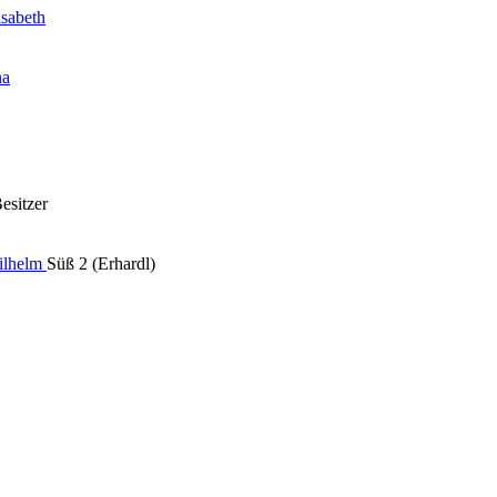
isabeth
na
Besitzer
ilhelm
Süß 2 (Erhardl)