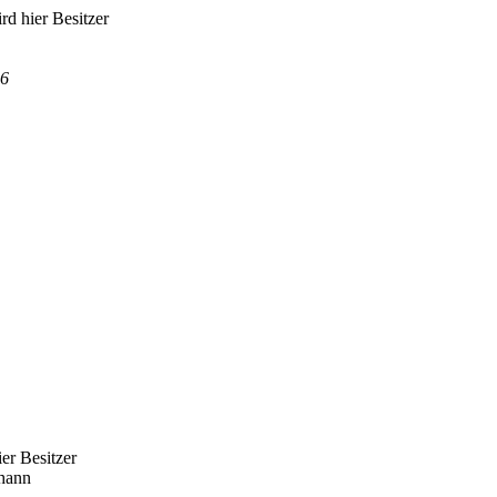
ird hier Besitzer
86
ier Besitzer
thann