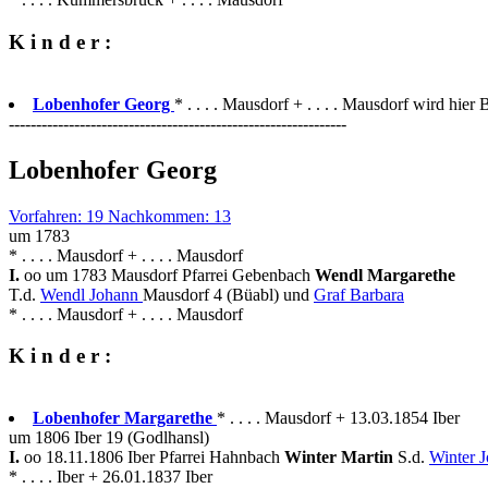
K i n d e r :
Lobenhofer Georg
* . . . . Mausdorf + . . . . Mausdorf wird hier 
--------------------------------------------------------------
Lobenhofer Georg
Vorfahren: 19 Nachkommen: 13
um 1783
* . . . . Mausdorf + . . . . Mausdorf
I.
oo um 1783 Mausdorf Pfarrei Gebenbach
Wendl Margarethe
T.d.
Wendl Johann
Mausdorf 4 (Büabl) und
Graf Barbara
* . . . . Mausdorf + . . . . Mausdorf
K i n d e r :
Lobenhofer Margarethe
* . . . . Mausdorf + 13.03.1854 Iber
um 1806 Iber 19 (Godlhansl)
I.
oo 18.11.1806 Iber Pfarrei Hahnbach
Winter Martin
S.d.
Winter 
* . . . . Iber + 26.01.1837 Iber