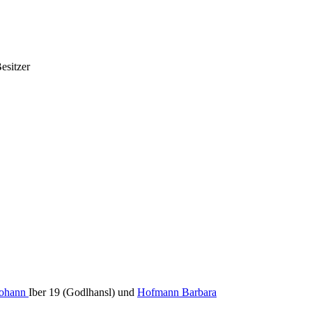
Besitzer
Johann
Iber 19 (Godlhansl) und
Hofmann Barbara