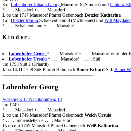
S.d.
Lobenhofer Johann Georg
Mausdorf 6 (Simmer) und
Pankraz El
* . . . . Mausdorf + . . . . Mausdorf
I.
oo um 1717 Mausdorf Pfarrei Gebenbach
Dotzler Katharina
T.d.
Dotzler Martin
Schalkenthann 8 (Michlbauer) und
Wilt Magdale
* . . . . Schalkenthann + . . . . Mausdorf
K i n d e r :
Lobenhofer Georg
* . . . . Mausdorf + . . . . Mausdorf wird hier 
Lobenhofer Ursula
* . . . . Mausdorf + . . . . Süß
um 1758 Süß 2 (Erhardl)
I.
oo 14.11.1758 Süß Pfarrei Hahnbach
Bauer Erhard
S.d.
Bauer W
--------------------------------------------------------------
Lobenhofer Georg
Vorfahren: 17 Nachkommen: 14
um 1749
* . . . . Mausdorf + . . . . Mausdorf
I.
oo um 1749 Mausdorf Pfarrei Gebenbach
Weich Ursula
* . . . . Immenstetten + . . . . Mausdorf
II.
oo um 1755 Mausdorf Pfarrei Gebenbach
Weiß Katharina
* . . . . Kümmersbruck + . . . . Mausdorf