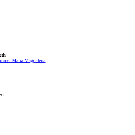
eth
mmer Maria Magdalena
zer