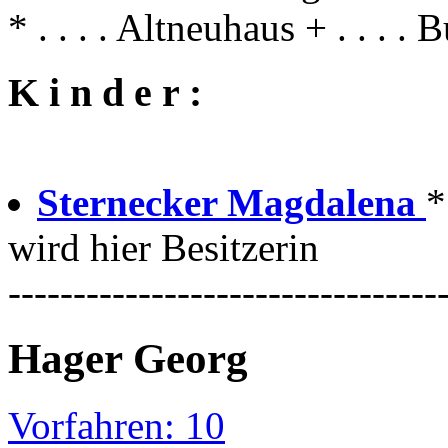
* . . . . Altneuhaus + . . . . 
K i n d e r :
Sternecker Magdalena
*
wird hier Besitzerin
---------------------------------
Hager Georg
Vorfahren: 10