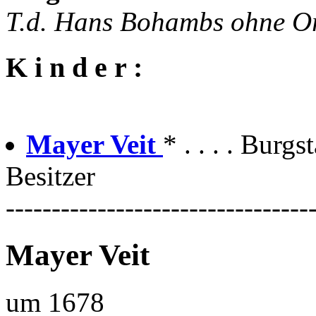
T.d. Hans Bohambs ohne O
K i n d e r :
Mayer Veit
* . . . . Burgs
Besitzer
---------------------------------
Mayer Veit
um 1678