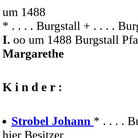
um 1488
* . . . . Burgstall + . . . . Bur
I.
oo um 1488 Burgstall Pf
Margarethe
K i n d e r :
Strobel Johann
* . . . . 
hier Besitzer