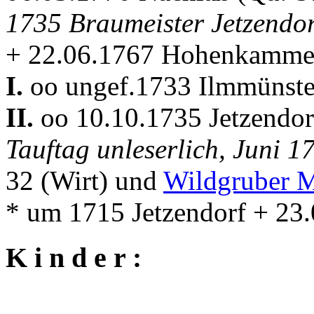
1735 Braumeister Jetzendorf
+ 22.06.1767 Hohenkamme
I.
oo ungef.1733 Ilmmünste
II.
oo 10.10.1735 Jetzendo
Tauftag unleserlich, Juni 
32 (Wirt) und
Wildgruber M
* um 1715 Jetzendorf + 2
K i n d e r :