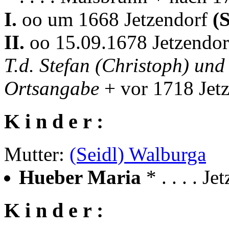
I.
oo um 1668 Jetzendorf
(
II.
oo 15.09.1678 Jetzendo
T.d. Stefan (Christoph) un
Ortsangabe
+ vor 1718 Jet
K i n d e r :
Mutter:
(Seidl) Walburga
Hueber Maria
* . . . . J
K i n d e r :