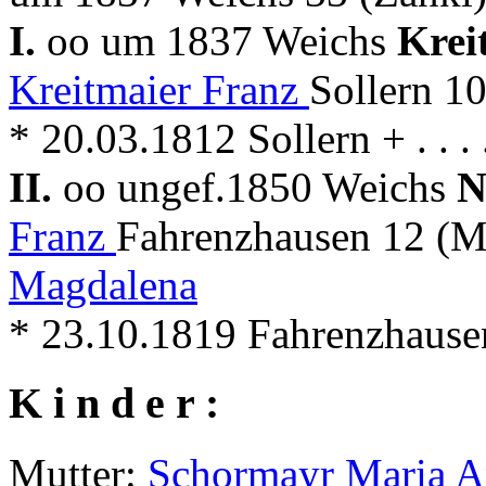
I.
oo um 1837 Weichs
Krei
Kreitmaier Franz
Sollern 1
* 20.03.1812 Sollern + . . .
II.
oo ungef.1850 Weichs
N
Franz
Fahrenzhausen 12 (M
Magdalena
* 23.10.1819 Fahrenzhausen 
K i n d e r :
Mutter:
Schormayr Maria 