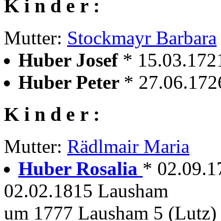
K i n d e r :
Mutter:
Stockmayr Barbara
Huber Josef
* 15.03.172
Huber Peter
* 27.06.172
K i n d e r :
Mutter:
Rädlmair Maria
Huber Rosalia
* 02.09.1
02.02.1815 Lausham
um 1777 Lausham 5 (Lutz)