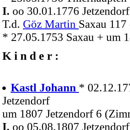
I.
oo 30.01.1776 Jetzendor
T.d.
Göz Martin
Saxau 117
* 27.05.1753 Saxau + um 1
K i n d e r :
Kastl Johann
* 02.12.17
Jetzendorf
um 1807 Jetzendorf 6 (Zim
I.
oo 05.08.1807 Jetzendor