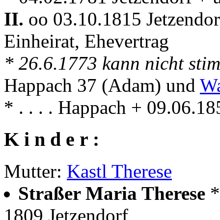
II.
oo 03.10.1815 Jetzendo
Einheirat, Ehevertrag
* 26.6.1773 kann nicht st
Happach 37 (Adam) und
Wa
* . . . . Happach + 09.06.18
K i n d e r :
Mutter:
Kastl Therese
Straßer Maria Therese
*
1809 Jetzendorf