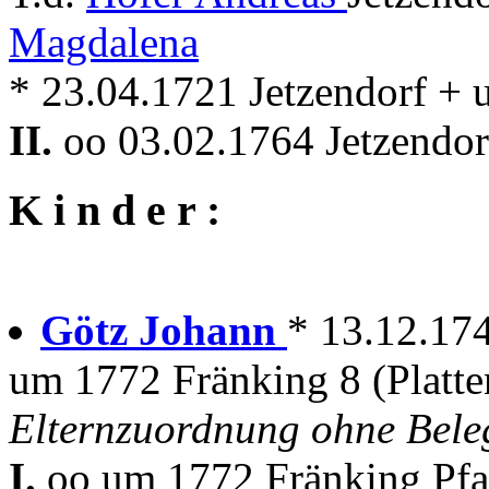
Magdalena
* 23.04.1721 Jetzendorf + 
II.
oo 03.02.1764 Jetzendor
K i n d e r :
Götz Johann
* 13.12.17
um 1772 Fränking 8 (Platte
Elternzuordnung ohne Bele
I.
oo um 1772 Fränking Pfa