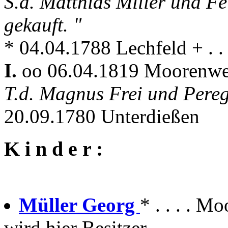
S.d. Matthias Miller und Fe
gekauft. "
* 04.04.1788 Lechfeld + . .
I.
oo 06.04.1819 Moorenw
T.d. Magnus Frei und Pere
20.09.1780 Unterdießen
K i n d e r :
Müller Georg
* . . . . M
wird hier Besitzer