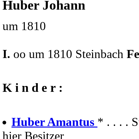
Huber Johann
um 1810
I.
oo um 1810 Steinbach
Fe
K i n d e r :
Huber Amantus
* . . . .
hier Besitzer