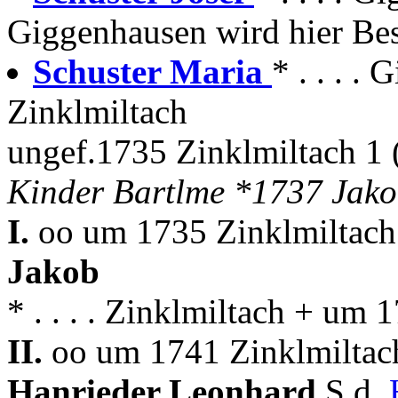
Giggenhausen wird hier Bes
Schuster Maria
* . . . 
Zinklmiltach
ungef.1735 Zinklmiltach 1 (
Kinder Bartlme *1737 Jak
I.
oo um 1735 Zinklmiltach
Jakob
* . . . . Zinklmiltach + um
II.
oo um 1741 Zinklmiltac
Hanrieder Leonhard
S.d.