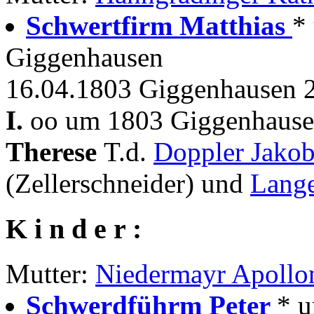
Schwertfirm Matthias
*
Giggenhausen
16.04.1803 Giggenhausen 
I.
oo um 1803 Giggenhause
Therese
T.d.
Doppler Jako
(Zellerschneider) und
Lange
K i n d e r :
Mutter:
Niedermayr Apollo
Schwerdführm Peter
* u