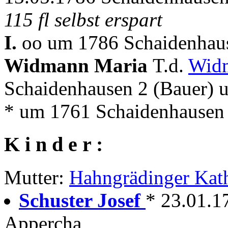
115 fl selbst erspart
I.
oo um 1786 Schaidenhaus
Widmann Maria
T.d.
Widm
Schaidenhausen 2 (Bauer) 
* um 1761 Schaidenhausen
K i n d e r :
Mutter:
Hahngrädinger Kat
Schuster Josef
* 23.01.1
Appercha