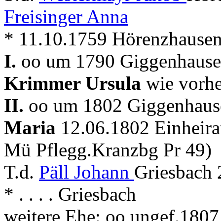
Freisinger Anna
* 11.10.1759 Hörenzhause
I.
oo um 1790 Giggenhause
Krimmer Ursula
wie vorh
II.
oo um 1802 Giggenhause
Maria
12.06.1802 Einheira
Mü Pflegg.Kranzbg Pr 49)
T.d.
Päll Johann
Griesbach 
* . . . . Griesbach
weitere Ehe: oo ungef.180