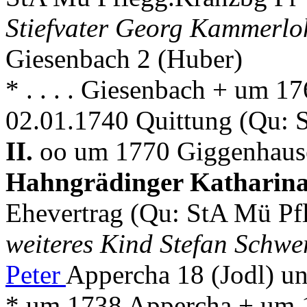
Stiefvater Georg Kammerl
Giesenbach 2 (Huber)
* . . . . Giesenbach + um 
02.01.1740 Quittung (Qu: 
II.
oo um 1770 Giggenhause
Hahngrädinger Katharin
Ehevertrag (Qu: StA Mü Pf
weiteres Kind Stefan Schw
Peter
Appercha 18 (Jodl) u
* um 1738 Appercha + um 