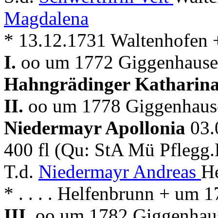
Magdalena
* 13.12.1731 Waltenhofen
I.
oo um 1772 Giggenhause
Hahngrädinger Katharin
II.
oo um 1778 Giggenhause
Niedermayr Apollonia
03.
400 fl (Qu: StA Mü Pflegg.
T.d.
Niedermayr Andreas
He
* . . . . Helfenbrunn + um
III.
oo um 1782 Giggenhaus