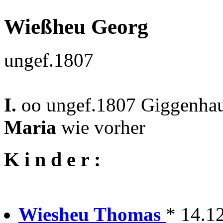
Wießheu Georg
ungef.1807
I.
oo ungef.1807 Giggenhau
Maria
wie vorher
K i n d e r :
Wiesheu Thomas
* 14.1