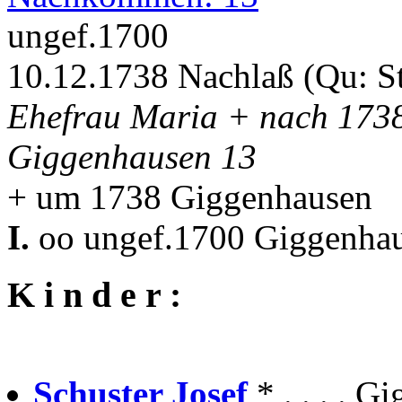
ungef.1700
10.12.1738 Nachlaß (Qu: S
Ehefrau Maria + nach 1738
Giggenhausen 13
+ um 1738 Giggenhausen
I.
oo ungef.1700 Giggenhau
K i n d e r :
Schuster Josef
* . . . . 