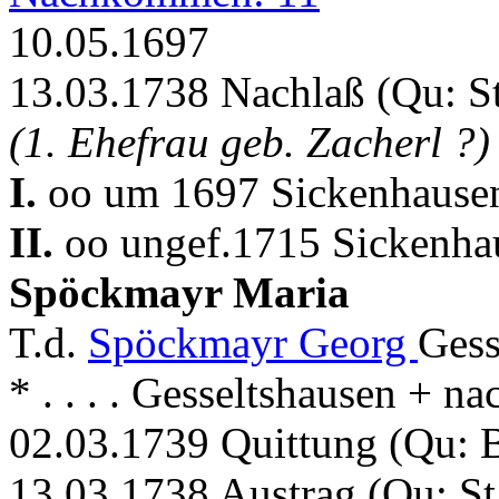
10.05.1697
13.03.1738 Nachlaß (Qu: S
(1. Ehefrau geb. Zacherl ?
I.
oo um 1697 Sickenhausen
II.
oo ungef.1715 Sickenha
Spöckmayr Maria
T.d.
Spöckmayr Georg
Gess
* . . . . Gesseltshausen + 
02.03.1739 Quittung (Qu:
13.03.1738 Austrag (Qu: S