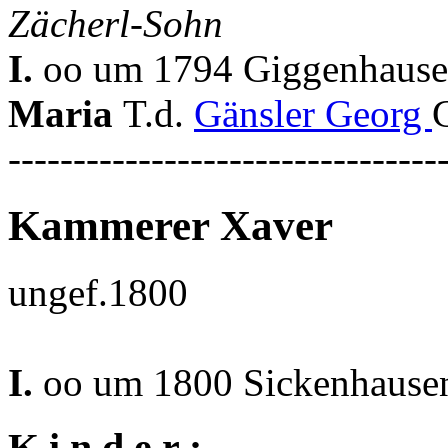
Zächerl-Sohn
I.
oo um 1794 Giggenhause
Maria
T.d.
Gänsler Georg
---------------------------------
Kammerer Xaver
ungef.1800
I.
oo um 1800 Sickenhausen
K i n d e r :