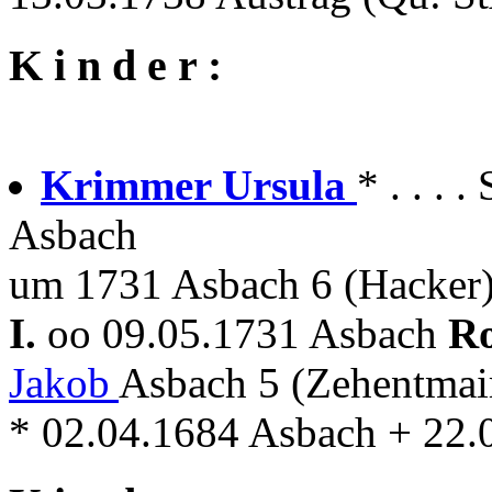
K i n d e r :
Krimmer Ursula
* . . .
Asbach
um 1731 Asbach 6 (Hacker
I.
oo 09.05.1731 Asbach
Ro
Jakob
Asbach 5 (Zehentmai
* 02.04.1684 Asbach + 22.