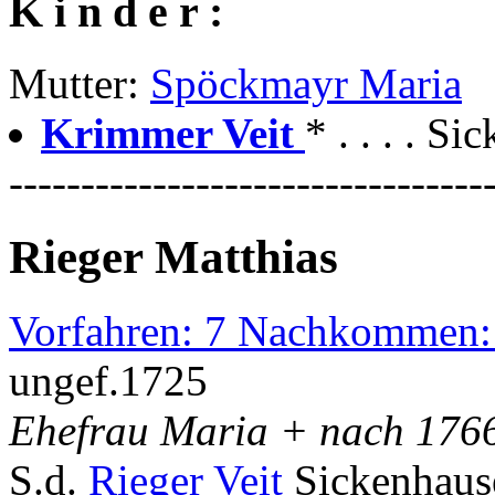
K i n d e r :
Mutter:
Spöckmayr Maria
Krimmer Veit
* . . . . S
---------------------------------
Rieger Matthias
Vorfahren: 7 Nachkommen:
ungef.1725
Ehefrau Maria + nach 176
S.d.
Rieger Veit
Sickenhaus