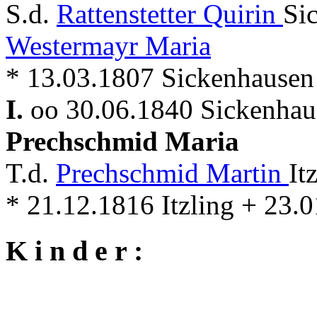
S.d.
Rattenstetter Quirin
Si
Westermayr Maria
* 13.03.1807 Sickenhausen
I.
oo 30.06.1840 Sickenhau
Prechschmid Maria
T.d.
Prechschmid Martin
It
* 21.12.1816 Itzling + 23.
K i n d e r :