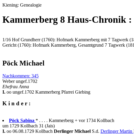
Kiening: Genealogie
Kammerberg 8 Haus-Chronik :
1/16 Hof Grundherr (1760): Hofmark Kammerberg mit 7 Tagwerk (1
Gericht (1760): Hofmark Kammerberg, Gesamtgrund 7 Tagwerk (18
Pöck Michael
Nachkommen: 345
Weber ungef.1702
Ehefrau Anna
I.
oo ungef.1702 Kammerberg Pfarrei Giebing
K i n d e r :
Pöck Sabina
* . . . . Kammerberg + vor 1734 Kollbach
um 1729 Kollbach 31 (Jais)
I.
oo 06.08.1729 Kollbach
Derlinger Michael
S.d.
Derlinger Martin