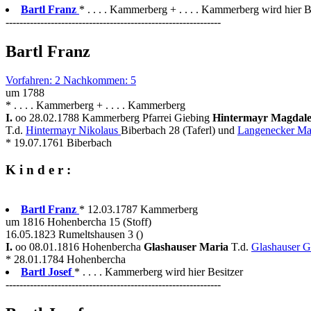
Bartl Franz
* . . . . Kammerberg + . . . . Kammerberg wird hier B
--------------------------------------------------------------
Bartl Franz
Vorfahren: 2 Nachkommen: 5
um 1788
* . . . . Kammerberg + . . . . Kammerberg
I.
oo 28.02.1788 Kammerberg Pfarrei Giebing
Hintermayr Magdal
T.d.
Hintermayr Nikolaus
Biberbach 28 (Taferl) und
Langenecker Ma
* 19.07.1761 Biberbach
K i n d e r :
Bartl Franz
* 12.03.1787 Kammerberg
um 1816 Hohenbercha 15 (Stoff)
16.05.1823 Rumeltshausen 3 ()
I.
oo 08.01.1816 Hohenbercha
Glashauser Maria
T.d.
Glashauser 
* 28.01.1784 Hohenbercha
Bartl Josef
* . . . . Kammerberg wird hier Besitzer
--------------------------------------------------------------