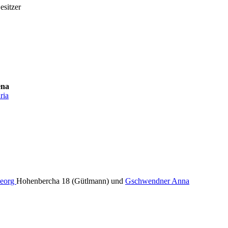
esitzer
ena
ria
Georg
Hohenbercha 18 (Gütlmann) und
Gschwendner Anna