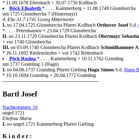
* 11.09.1678 Ebersbach + 30.07.1750 Kollbach
Böck Elisabeth
* . . . . Kammerberg + 11.08.1749 Glonnbercha
um 1725 Glonnbercha 7 (Hintermayr)
4. Ehe 31.7.1741 Georg Mittermeier
I.
oo 17.04.1725 Glonnbercha Pfarrei Kollbach
Orthover Josef
S.d.
* . . . . Petershausen + 23.04.1729 Glonnbercha
II.
oo 23.11.1729 Glonnbercha Pfarrei Kollbach
Obermayr Sebasti
+ vor 1740 Glonnbercha
III.
oo 03.09.1740 Glonnbercha Pfarrei Kollbach
Schmidhammer A
* 26.11.1692 Riedenzhofen + vor 1742 Rettenbach
Pöck Rosina
* . . . . Kammerberg + 10.11.1762 Gramling
um 1737 Gramling 1 (Hagn)
I.
oo 04.06.1737 Gramling Pfarrei Giebing
Hagn Simon
S.d.
Hagn B
* 10.10.1694 Gramling + 20.04.1772 Gramling
--------------------------------------------------------------
Bartl Josef
Nachkommen: 10
ungef.1721
Ehefrau Maria
I.
oo ungef.1721 Kammerberg Pfarrei Giebing
K i n d e r :