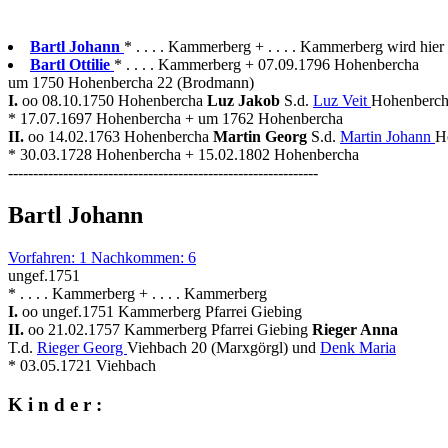
Bartl Johann
* . . . . Kammerberg + . . . . Kammerberg wird hier
Bartl Ottilie
* . . . . Kammerberg + 07.09.1796 Hohenbercha
um 1750 Hohenbercha 22 (Brodmann)
I.
oo 08.10.1750 Hohenbercha
Luz Jakob
S.d.
Luz Veit
Hohenberch
* 17.07.1697 Hohenbercha + um 1762 Hohenbercha
II.
oo 14.02.1763 Hohenbercha
Martin Georg
S.d.
Martin Johann
H
* 30.03.1728 Hohenbercha + 15.02.1802 Hohenbercha
--------------------------------------------------------------
Bartl Johann
Vorfahren: 1 Nachkommen: 6
ungef.1751
* . . . . Kammerberg + . . . . Kammerberg
I.
oo ungef.1751 Kammerberg Pfarrei Giebing
II.
oo 21.02.1757 Kammerberg Pfarrei Giebing
Rieger Anna
T.d.
Rieger Georg
Viehbach 20 (Marxgörgl) und
Denk Maria
* 03.05.1721 Viehbach
K i n d e r :