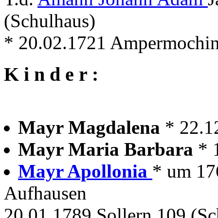
(Schulhaus)
* 20.02.1721 Ampermochi
K i n d e r :
Mayr Magdalena
* 22.
Mayr Maria Barbara
* 
Mayr Apollonia
* um 17
Aufhausen
20.01.1789 Sollern 109 (S