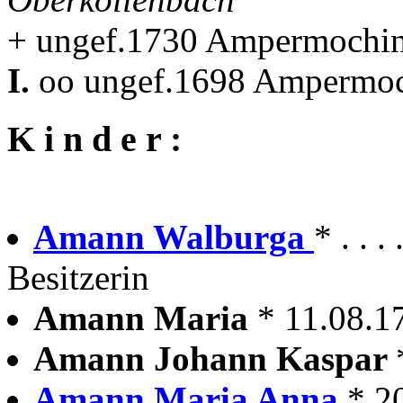
+ ungef.1730 Ampermochi
I.
oo ungef.1698 Ampermo
K i n d e r :
Amann Walburga
* . . 
Besitzerin
Amann Maria
* 11.08.
Amann Johann Kaspar
Amann Maria Anna
* 2