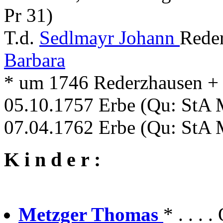
Pr 31)
T.d.
Sedlmayr Johann
Rede
Barbara
* um 1746 Rederzhausen + . 
05.10.1757 Erbe (Qu: StA M
07.04.1762 Erbe (Qu: StA M
K i n d e r :
Metzger Thomas
* . . . 