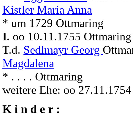
Kistler Maria Anna
* um 1729 Ottmaring
I.
oo 10.11.1755 Ottmarin
T.d.
Sedlmayr Georg
Ottma
Magdalena
* . . . . Ottmaring
weitere Ehe: oo 27.11.175
K i n d e r :