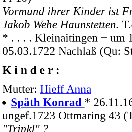
Vormund ihrer Kinder ist 
Jakob Wehe Haunstetten.
T
* . . . . Kleinaitingen + u
05.03.1722 Nachlaß (Qu: S
K i n d e r :
Mutter:
Hieff Anna
Späth Konrad
* 26.11.1
ungef.1723 Ottmaring 43 (T
"Trinkl" ?