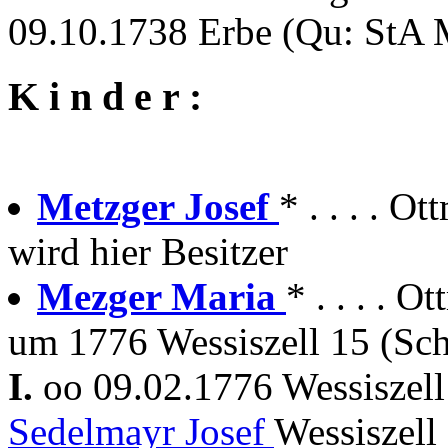
09.10.1738 Erbe (Qu: StA M
K i n d e r :
Metzger Josef
* . . . . 
wird hier Besitzer
Mezger Maria
* . . . . 
um 1776 Wessiszell 15 (Sc
I.
oo 09.02.1776 Wessiszel
Sedelmayr Josef
Wessiszell