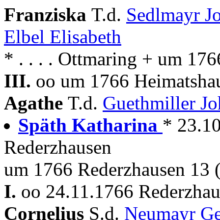
Franziska
T.d.
Sedlmayr J
Elbel Elisabeth
* . . . . Ottmaring + um 17
III.
oo um 1766 Heimatshau
Agathe
T.d.
Guethmiller J
Späth Katharina
* 23.1
Rederzhausen
um 1766 Rederzhausen 13 
I.
oo 24.11.1766 Rederzhau
Cornelius
S.d.
Neumayr G