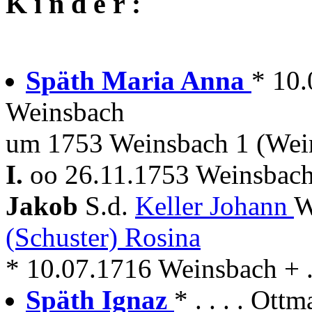
K i n d e r :
Späth Maria Anna
* 10.
Weinsbach
um 1753 Weinsbach 1 (Wei
I.
oo 26.11.1753 Weinsbach
Jakob
S.d.
Keller Johann
W
(Schuster) Rosina
* 10.07.1716 Weinsbach + . 
Späth Ignaz
* . . . . Ottm