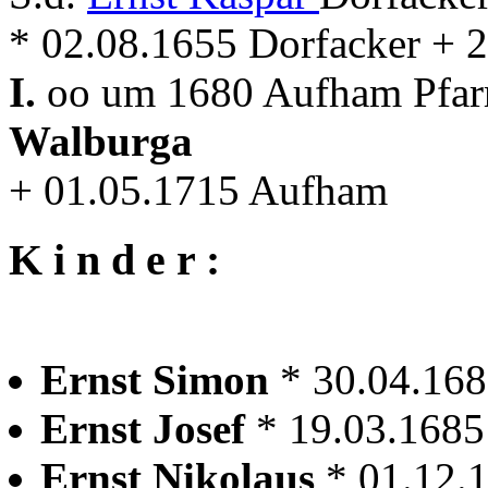
* 02.08.1655 Dorfacker + 
I.
oo um 1680 Aufham Pfar
Walburga
+ 01.05.1715 Aufham
K i n d e r :
Ernst Simon
* 30.04.16
Ernst Josef
* 19.03.168
Ernst Nikolaus
* 01.12.