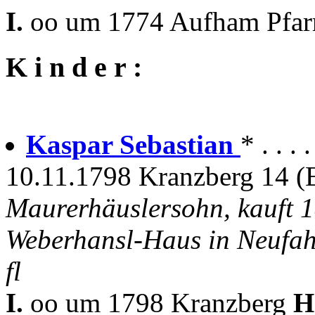
I.
oo um 1774 Aufham Pfar
K i n d e r :
Kaspar Sebastian
* . . .
10.11.1798 Kranzberg 14 (
Maurerhäuslersohn, kauft 1
Weberhansl-Haus in Neufa
fl
I.
oo um 1798 Kranzberg
H