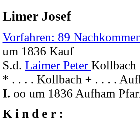
Limer Josef
Vorfahren: 89 Nachkommen
um 1836 Kauf
S.d.
Laimer Peter
Kollbach 
* . . . . Kollbach + . . . . A
I.
oo um 1836 Aufham Pfar
K i n d e r :