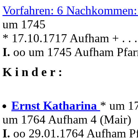
Vorfahren: 6 Nachkommen:
um 1745
* 17.10.1717 Aufham + . . 
I.
oo um 1745 Aufham Pfar
K i n d e r :
Ernst Katharina
* um 1
um 1764 Aufham 4 (Mair)
I.
oo 29.01.1764 Aufham P