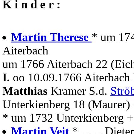
K i n d e r :
Martin Therese
* um 174
Aiterbach
um 1766 Aiterbach 22 (Eic
I.
oo 10.09.1766 Aiterbach 
Matthias
Kramer S.d.
Strö
Unterkienberg 18 (Maurer)
* um 1732 Unterkienberg +
Martin Veit
* . . . . Diet