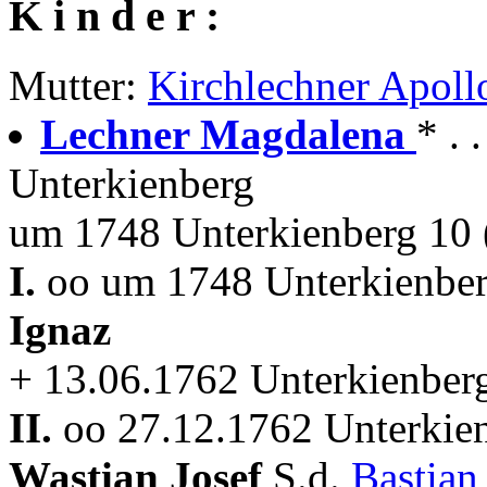
K i n d e r :
Mutter:
Kirchlechner Apoll
Lechner Magdalena
* . 
Unterkienberg
um 1748 Unterkienberg 10 
I.
oo um 1748 Unterkienber
Ignaz
+ 13.06.1762 Unterkienber
II.
oo 27.12.1762 Unterkien
Wastian Josef
S.d.
Bastian