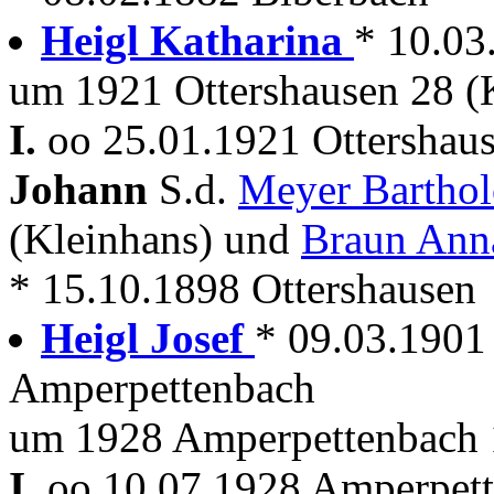
Heigl Katharina
* 10.03
um 1921 Ottershausen 28 (
I.
oo 25.01.1921 Ottershau
Johann
S.d.
Meyer Bartho
(Kleinhans) und
Braun Ann
* 15.10.1898 Ottershausen
Heigl Josef
* 09.03.1901 A
Amperpettenbach
um 1928 Amperpettenbach 
I.
oo 10.07.1928 Amperpette