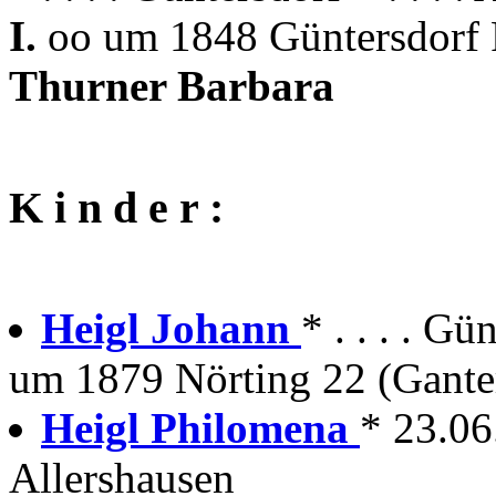
I.
oo um 1848 Güntersdorf 
Thurner Barbara
K i n d e r :
Heigl Johann
* . . . . Gü
um 1879 Nörting 22 (Gante
Heigl Philomena
* 23.06
Allershausen