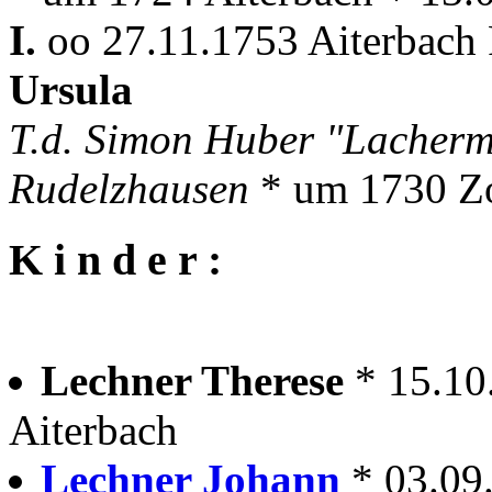
I.
oo 27.11.1753 Aiterbach 
Ursula
T.d. Simon Huber "Lacherm
Rudelzhausen
* um 1730 Zo
K i n d e r :
Lechner Therese
* 15.10
Aiterbach
Lechner Johann
* 03.09