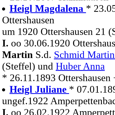
Heigl Magdalena
* 23.05
Ottershausen
um 1920 Ottershausen 21 (S
I.
oo 30.06.1920 Ottershau
Martin
S.d.
Schmid Marti
(Steffel) und
Huber Anna
* 26.11.1893 Ottershausen + 
Heigl Juliane
* 07.01.18
ungef.1922 Amperpettenbac
I.
oo 26.02.1922 Amperpette