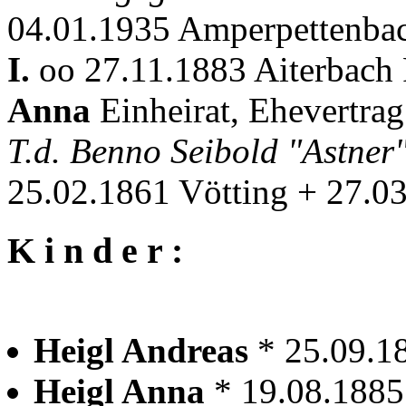
04.01.1935 Amperpettenba
I.
oo 27.11.1883 Aiterbach 
Anna
Einheirat, Ehevertrag
T.d. Benno Seibold "Astne
25.02.1861 Vötting + 27.0
K i n d e r :
Heigl Andreas
* 25.09.1
Heigl Anna
* 19.08.1885