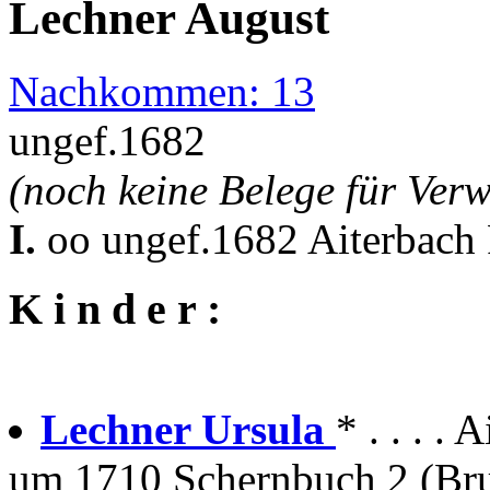
Lechner August
Nachkommen: 13
ungef.1682
(noch keine Belege für Ver
I.
oo ungef.1682 Aiterbach 
K i n d e r :
Lechner Ursula
* . . . 
um 1710 Schernbuch 2 (Bru