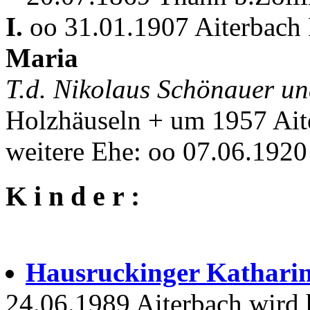
I.
oo 31.01.1907 Aiterbach 
Maria
T.d. Nikolaus Schönauer u
Holzhäuseln + um 1957 Ait
weitere Ehe: oo 07.06.1920
K i n d e r :
Hausruckinger Kathari
24.06.1989 Aiterbach wird h