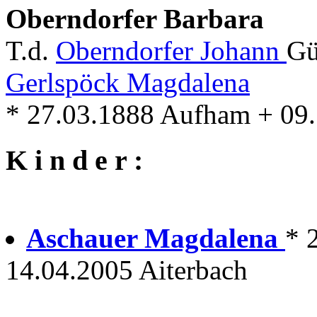
Oberndorfer Barbara
T.d.
Oberndorfer Johann
Gü
Gerlspöck Magdalena
* 27.03.1888 Aufham + 09.
K i n d e r :
Aschauer Magdalena
* 
14.04.2005 Aiterbach