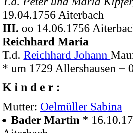
T.d. Peter und Maria Kipfe
19.04.1756 Aiterbach
III.
oo 14.06.1756 Aiterbac
Reichhard Maria
T.d.
Reichhard Johann
Maur
* um 1729 Allershausen + 
K i n d e r :
Mutter:
Oelmüller Sabina
Bader Martin
* 16.10.17