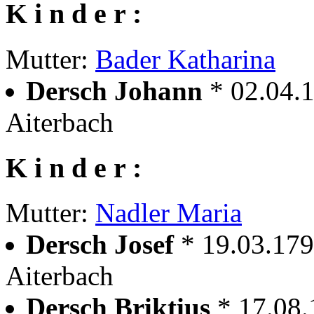
K i n d e r :
Mutter:
Bader Katharina
Dersch Johann
* 02.04.
Aiterbach
K i n d e r :
Mutter:
Nadler Maria
Dersch Josef
* 19.03.179
Aiterbach
Dersch Briktius
* 17.08.