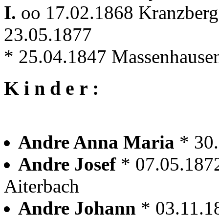
I.
oo 17.02.1868 Kranzber
23.05.1877
* 25.04.1847 Massenhause
K i n d e r :
Andre Anna Maria
* 30
Andre Josef
* 07.05.187
Aiterbach
Andre Johann
* 03.11.1