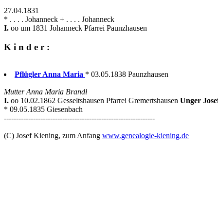
27.04.1831
* . . . . Johanneck + . . . . Johanneck
I.
oo um 1831 Johanneck Pfarrei Paunzhausen
K i n d e r :
Pflügler Anna Maria
* 03.05.1838 Paunzhausen
Mutter Anna Maria Brandl
I.
oo 10.02.1862 Gesseltshausen Pfarrei Gremertshausen
Unger Jose
* 09.05.1835 Giesenbach
--------------------------------------------------------------
(C) Josef Kiening, zum Anfang
www.genealogie-kiening.de