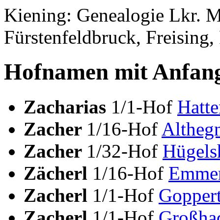
Kiening: Genealogie Lkr. 
Fürstenfeldbruck, Freising,
Hofnamen mit Anfang
Zacharias
1/1-Hof
Hatt
Zacher
1/16-Hof
Altheg
Zacher
1/32-Hof
Hügels
Zächerl
1/16-Hof
Emmer
Zacherl
1/1-Hof
Goppert
Zacherl
1/1-Hof
Großha