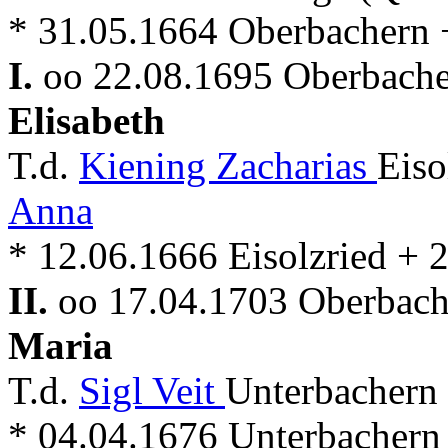
* 31.05.1664 Oberbachern 
I.
oo 22.08.1695 Oberbache
Elisabeth
T.d.
Kiening Zacharias
Eiso
Anna
* 12.06.1666 Eisolzried +
II.
oo 17.04.1703 Oberbache
Maria
T.d.
Sigl Veit
Unterbachern 
* 04.04.1676 Unterbachern