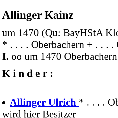
Allinger Kainz
um 1470 (Qu: BayHStA Klos
* . . . . Oberbachern + . . .
I.
oo um 1470 Oberbachern 
K i n d e r :
Allinger Ulrich
* . . . . 
wird hier Besitzer