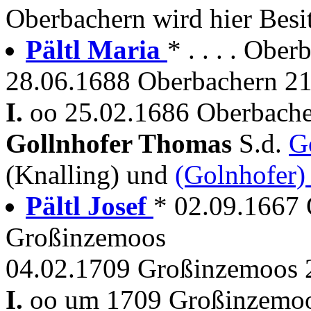
Oberbachern wird hier Besi
Pältl Maria
* . . . . Ob
28.06.1688 Oberbachern 2
I.
oo 25.02.1686 Oberbache
Gollnhofer Thomas
S.d.
G
(Knalling) und
(Golnhofer)
Pältl Josef
* 02.09.1667 
Großinzemoos
04.02.1709 Großinzemoos 
I.
oo um 1709 Großinzemo