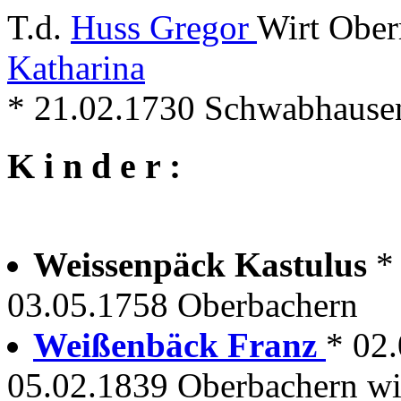
T.d.
Huss Gregor
Wirt Ober
Katharina
* 21.02.1730 Schwabhause
K i n d e r :
Weissenpäck Kastulus
*
03.05.1758 Oberbachern
Weißenbäck Franz
* 02
05.02.1839 Oberbachern wir