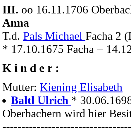
III.
oo 16.11.1706 Oberbach
Anna
T.d.
Pals Michael
Facha 2 (
* 17.10.1675 Facha + 14.1
K i n d e r :
Mutter:
Kiening Elisabeth
Baltl Ulrich
* 30.06.1698
Oberbachern wird hier Besi
---------------------------------