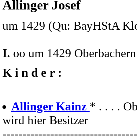
Allinger Josef
um 1429 (Qu: BayHStA Klos
I.
oo um 1429 Oberbachern 
K i n d e r :
Allinger Kainz
* . . . . 
wird hier Besitzer
---------------------------------