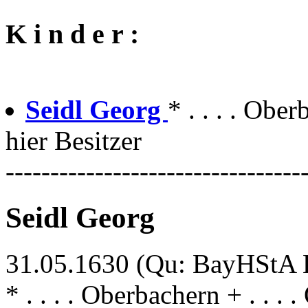
K i n d e r :
Seidl Georg
* . . . . Obe
hier Besitzer
---------------------------------
Seidl Georg
31.05.1630 (Qu: BayHStA Kl
* . . . . Oberbachern + . . .