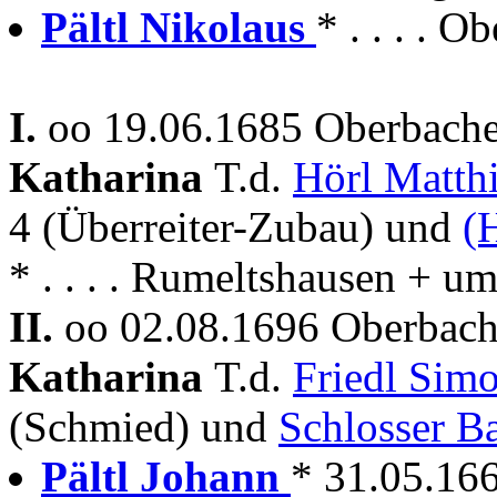
Pältl Nikolaus
* . . . . 
I.
oo 19.06.1685 Oberbache
Katharina
T.d.
Hörl Matth
4 (Überreiter-Zubau) und
(
* . . . . Rumeltshausen + 
II.
oo 02.08.1696 Oberbach
Katharina
T.d.
Friedl Sim
(Schmied) und
Schlosser B
Pältl Johann
* 31.05.16