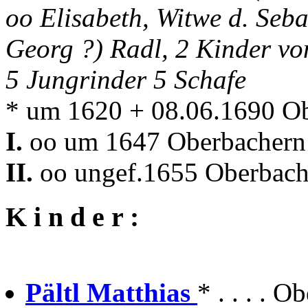
oo Elisabeth, Witwe d. Seba
Georg ?) Radl, 2 Kinder vo
5 Jungrinder 5 Schafe
* um 1620 + 08.06.1690 O
I.
oo um 1647 Oberbachern 
II.
oo ungef.1655 Oberbache
K i n d e r :
Pältl Matthias
* . . . . 