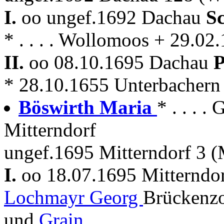
I.
oo ungef.1692 Dachau
S
* . . . . Wollomoos + 29.0
II.
oo 08.10.1695 Dachau
P
* 28.10.1655 Unterbachern
Böswirth Maria
* . . . 
Mitterndorf
ungef.1695 Mitterndorf 3 (
I.
oo 18.07.1695 Mitterndo
Lochmayr Georg
Brückenzo
und
Grain