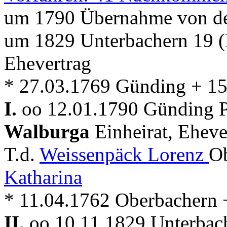
um 1790 Übernahme von de
um 1829 Unterbachern 19 (
Ehevertrag
* 27.03.1769 Günding + 15
I.
oo 12.01.1790 Günding Pf
Walburga
Einheirat, Eheve
T.d.
Weissenpäck Lorenz
Ob
Katharina
* 11.04.1762 Oberbachern
II.
oo 10.11.1829 Unterbach