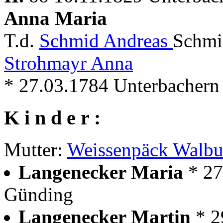
Anna Maria
T.d.
Schmid Andreas
Schmi
Strohmayr Anna
* 27.03.1784 Unterbachern
K i n d e r :
Mutter:
Weissenpäck Walbu
Langenecker Maria
* 2
Günding
Langenecker Martin
* 2