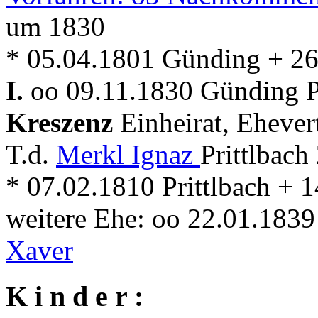
um 1830
* 05.04.1801 Günding + 2
I.
oo 09.11.1830 Günding Pf
Kreszenz
Einheirat, Ehever
T.d.
Merkl Ignaz
Prittlbach
* 07.02.1810 Prittlbach + 
weitere Ehe: oo 22.01.183
Xaver
K i n d e r :