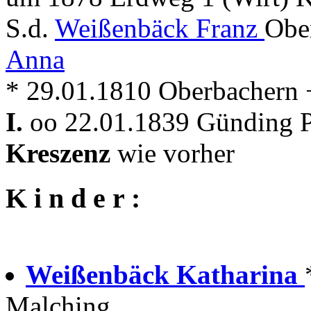
S.d.
Weißenbäck Franz
Obe
Anna
* 29.01.1810 Oberbachern
I.
oo 22.01.1839 Günding Pf
Kreszenz
wie vorher
K i n d e r :
Weißenbäck Katharina
Malching