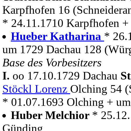
Karpfhofen 16 (Schneidera
* 24.11.1710 Karpfhofen +
Hueber Katharina
* 26.
um 1729 Dachau 128 (Würg
Base des Vorbesitzers
I.
oo 17.10.1729 Dachau
S
Stöckl Lorenz
Olching 54 (
* 01.07.1693 Olching + u
Huber Melchior
* 25.12
Günding