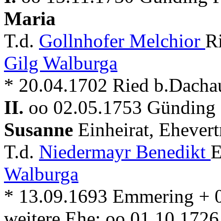
Maria
T.d.
Gollnhofer Melchior
R
Gilg Walburga
* 20.04.1702 Ried b.Dacha
II.
oo 02.05.1753 Günding P
Susanne
Einheirat, Ehevert
T.d.
Niedermayr Benedikt
E
Walburga
* 13.09.1693 Emmering + 
weitere Ehe: oo 01.10.172