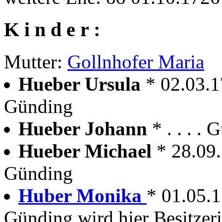
K i n d e r :
Mutter:
Gollnhofer Maria
Hueber Ursula
* 02.03.
Günding
Hueber Johann
* . . . 
Hueber Michael
* 28.09
Günding
Huber Monika
* 01.05.
Günding wird hier Besitzer