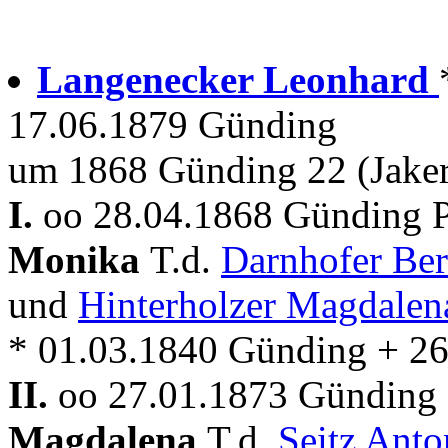
Langenecker Leonhard
17.06.1879 Günding
um 1868 Günding 22 (Jaker
I.
oo 28.04.1868 Günding P
Monika
T.d.
Darnhofer Be
und
Hinterholzer Magdalen
* 01.03.1840 Günding + 2
II.
oo 27.01.1873 Günding 
Magdalena
T.d.
Seitz Ant