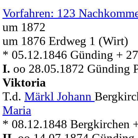
Vorfahren: 123 Nachkomme
um 1872
um 1876 Erdweg 1 (Wirt)
* 05.12.1846 Günding + 2
I.
oo 28.05.1872 Günding Pf
Viktoria
T.d.
Märkl Johann
Bergkirc
Maria
* 08.12.1848 Bergkirchen 
II.
oo 14.07.1874 Günding P