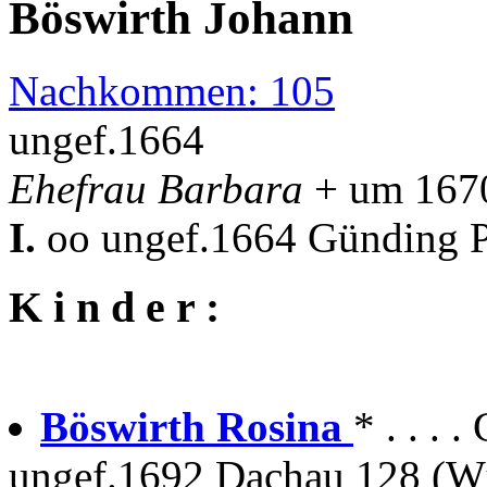
Böswirth Johann
Nachkommen: 105
ungef.1664
Ehefrau Barbara
+ um 167
I.
oo ungef.1664 Günding Pf
K i n d e r :
Böswirth Rosina
* . . . 
ungef.1692 Dachau 128 (W