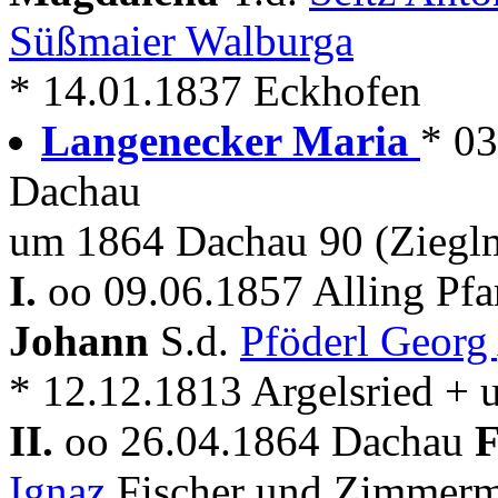
Süßmaier Walburga
* 14.01.1837 Eckhofen
Langenecker Maria
* 0
Dachau
um 1864 Dachau 90 (Zieglm
I.
oo 09.06.1857 Alling Pfa
Johann
S.d.
Pföderl Georg
* 12.12.1813 Argelsried + 
II.
oo 26.04.1864 Dachau
F
Ignaz
Fischer und Zimmerm