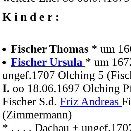
K i n d e r :
Fischer Thomas
* um 16
Fischer Ursula
* um 1672
ungef.1707 Olching 5 (Fisc
I.
oo 18.06.1697 Olching P
Fischer S.d.
Friz Andreas
F
(Zimmermann)
* . . . . Dachau + ungef.17