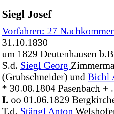
Siegl Josef
Vorfahren: 27 Nachkommen
31.10.1830
um 1829 Deutenhausen b.Be
S.d.
Siegl Georg
Zimmerma
(Grubschneider) und
Bichl
* 30.08.1804 Pasenbach + . 
I.
oo 01.06.1829 Bergkirc
T.d.
Stängl Anton
Welshofe