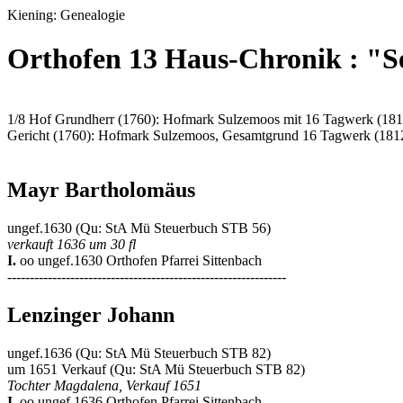
Kiening: Genealogie
Orthofen 13 Haus-Chronik : "S
1/8 Hof Grundherr (1760): Hofmark Sulzemoos mit 16 Tagwerk (181
Gericht (1760): Hofmark Sulzemoos, Gesamtgrund 16 Tagwerk (181
Mayr Bartholomäus
ungef.1630 (Qu: StA Mü Steuerbuch STB 56)
verkauft 1636 um 30 fl
I.
oo ungef.1630 Orthofen Pfarrei Sittenbach
--------------------------------------------------------------
Lenzinger Johann
ungef.1636 (Qu: StA Mü Steuerbuch STB 82)
um 1651 Verkauf (Qu: StA Mü Steuerbuch STB 82)
Tochter Magdalena, Verkauf 1651
I.
oo ungef.1636 Orthofen Pfarrei Sittenbach