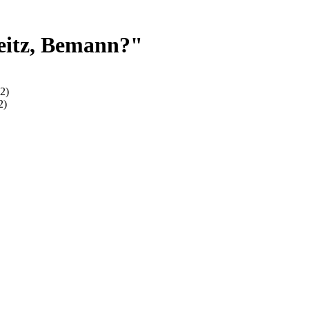
eitz, Bemann?"
2)
2)