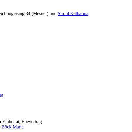
Schöngeising 34 (Mesner) und
Strobl Katharina
ra
a
Einheirat, Ehevertrag
d
Böck Maria