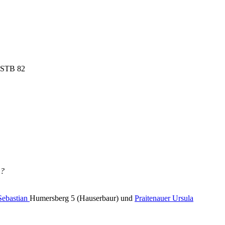
h STB 82
 ?
Sebastian
Humersberg 5 (Hauserbaur) und
Praitenauer Ursula