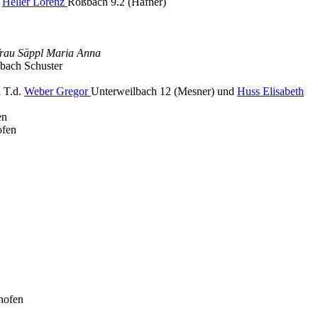
.
Heller Lorenz
Roßbach 9.2 (Hafner)
frau Säppl Maria Anna
bach Schuster
a
T.d.
Weber Gregor
Unterweilbach 12 (Mesner) und
Huss Elisabeth
en
ofen
hofen