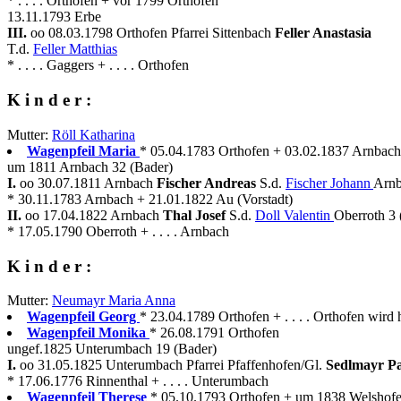
* . . . . Orthofen + vor 1799 Orthofen
13.11.1793 Erbe
III.
oo 08.03.1798 Orthofen Pfarrei Sittenbach
Feller Anastasia
T.d.
Feller Matthias
* . . . . Gaggers + . . . . Orthofen
K i n d e r :
Mutter:
Röll Katharina
Wagenpfeil Maria
* 05.04.1783 Orthofen + 03.02.1837 Arnbach
um 1811 Arnbach 32 (Bader)
I.
oo 30.07.1811 Arnbach
Fischer Andreas
S.d.
Fischer Johann
Arnb
* 30.11.1783 Arnbach + 21.01.1822 Au (Vorstadt)
II.
oo 17.04.1822 Arnbach
Thal Josef
S.d.
Doll Valentin
Oberroth 3
* 17.05.1790 Oberroth + . . . . Arnbach
K i n d e r :
Mutter:
Neumayr Maria Anna
Wagenpfeil Georg
* 23.04.1789 Orthofen + . . . . Orthofen wird 
Wagenpfeil Monika
* 26.08.1791 Orthofen
ungef.1825 Unterumbach 19 (Bader)
I.
oo 31.05.1825 Unterumbach Pfarrei Pfaffenhofen/Gl.
Sedlmayr P
* 17.06.1776 Rinnenthal + . . . . Unterumbach
Wagenpfeil Therese
* 05.10.1793 Orthofen + um 1838 Welshof