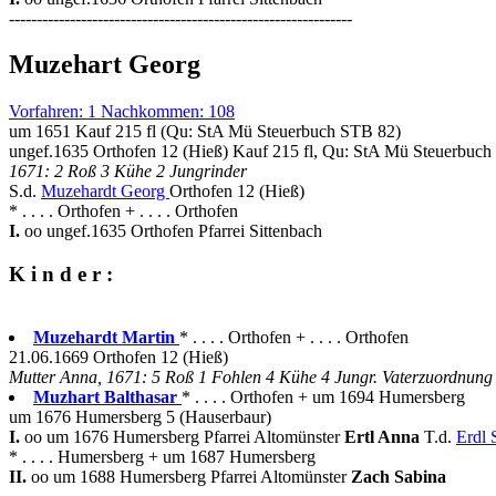
--------------------------------------------------------------
Muzehart Georg
Vorfahren: 1 Nachkommen: 108
um 1651 Kauf 215 fl (Qu: StA Mü Steuerbuch STB 82)
ungef.1635 Orthofen 12 (Hieß) Kauf 215 fl, Qu: StA Mü Steuerbuc
1671: 2 Roß 3 Kühe 2 Jungrinder
S.d.
Muzehardt Georg
Orthofen 12 (Hieß)
* . . . . Orthofen + . . . . Orthofen
I.
oo ungef.1635 Orthofen Pfarrei Sittenbach
K i n d e r :
Muzehardt Martin
* . . . . Orthofen + . . . . Orthofen
21.06.1669 Orthofen 12 (Hieß)
Mutter Anna, 1671: 5 Roß 1 Fohlen 4 Kühe 4 Jungr. Vaterzuordnung
Muzhart Balthasar
* . . . . Orthofen + um 1694 Humersberg
um 1676 Humersberg 5 (Hauserbaur)
I.
oo um 1676 Humersberg Pfarrei Altomünster
Ertl Anna
T.d.
Erdl 
* . . . . Humersberg + um 1687 Humersberg
II.
oo um 1688 Humersberg Pfarrei Altomünster
Zach Sabina