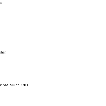
en
rher
Qu: StA Mü ** 3203