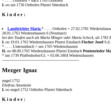
* . . . . Orthofen + nach 1763 Orthofen
I.
oo um 1736 Orthofen Pfarrei Sittenbach
K i n d e r :
Landtrichter Maria
* . . . . Orthofen + 27.02.1781 Wiedenzhaus
28.01.1763 Wiedenzhausen 6 (Neumayr)
bei den Taufen auch als Maria Mözger oder Maria Scheck, ab 1783
I.
oo 19.01.1763 Wiedenzhausen Pfarrei Einsbach
Fischer Josef
S.d
* . . . . Unterumbach + um 1765 Wiedenzhausen
II.
oo 08.09.1765 Wiedenzhausen Pfarrei Einsbach
Pentenrieder Ma
* um 1739 Pfaffenhofen/Gl. + 03.06.1804 Wiedenzhausen
--------------------------------------------------------------
Mezger Ignaz
ungef.1752
Ehefrau Anastasia
I.
oo ungef.1752 Orthofen Pfarrei Sittenbach
K i n d e r :