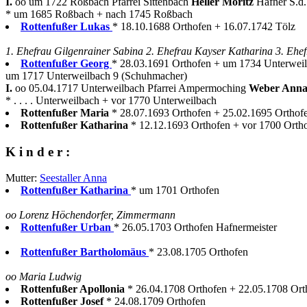
I.
oo um 1722 Roßbach Pfarrei Sittenbach
Heller Moritz
Hafner S.d
* um 1685 Roßbach + nach 1745 Roßbach
Rottenfußer Lukas
* 18.10.1688 Orthofen + 16.07.1742 Tölz
1. Ehefrau Gilgenrainer Sabina 2. Ehefrau Kayser Katharina 3. Ehe
Rottenfußer Georg
* 28.03.1691 Orthofen + um 1734 Unterweil
um 1717 Unterweilbach 9 (Schuhmacher)
I.
oo 05.04.1717 Unterweilbach Pfarrei Ampermoching
Weber Ann
* . . . . Unterweilbach + vor 1770 Unterweilbach
Rottenfußer Maria
* 28.07.1693 Orthofen + 25.02.1695 Orthof
Rottenfußer Katharina
* 12.12.1693 Orthofen + vor 1700 Orth
K i n d e r :
Mutter:
Seestaller Anna
Rottenfußer Katharina
* um 1701 Orthofen
oo Lorenz Höchendorfer, Zimmermann
Rottenfußer Urban
* 26.05.1703 Orthofen Hafnermeister
Rottenfußer Bartholomäus
* 23.08.1705 Orthofen
oo Maria Ludwig
Rottenfußer Apollonia
* 26.04.1708 Orthofen + 22.05.1708 Ort
Rottenfußer Josef
* 24.08.1709 Orthofen