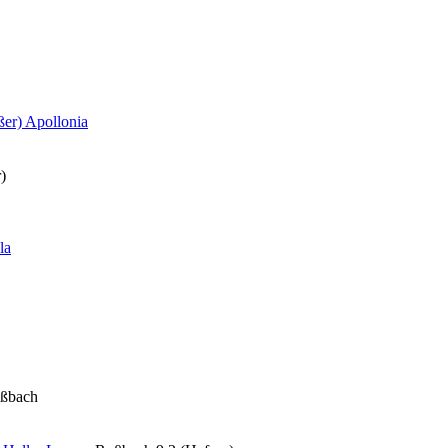
ßer) Apollonia
)
la
oßbach