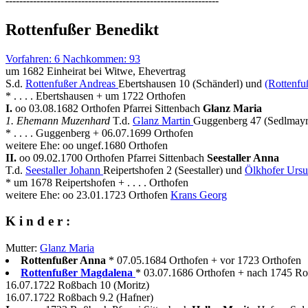
--------------------------------------------------------------
Rottenfußer Benedikt
Vorfahren: 6 Nachkommen: 93
um 1682 Einheirat bei Witwe, Ehevertrag
S.d.
Rottenfußer Andreas
Ebertshausen 10 (Schänderl) und
(Rottenfu
* . . . . Ebertshausen + um 1722 Orthofen
I.
oo 03.08.1682 Orthofen Pfarrei Sittenbach
Glanz Maria
1. Ehemann Muzenhard
T.d.
Glanz Martin
Guggenberg 47 (Sedlmayr
* . . . . Guggenberg + 06.07.1699 Orthofen
weitere Ehe: oo ungef.1680 Orthofen
II.
oo 09.02.1700 Orthofen Pfarrei Sittenbach
Seestaller Anna
T.d.
Seestaller Johann
Reipertshofen 2 (Seestaller) und
Ölkhofer Ursu
* um 1678 Reipertshofen + . . . . Orthofen
weitere Ehe: oo 23.01.1723 Orthofen
Krans Georg
K i n d e r :
Mutter:
Glanz Maria
Rottenfußer Anna
* 07.05.1684 Orthofen + vor 1723 Orthofen
Rottenfußer Magdalena
* 03.07.1686 Orthofen + nach 1745 R
16.07.1722 Roßbach 10 (Moritz)
16.07.1722 Roßbach 9.2 (Hafner)