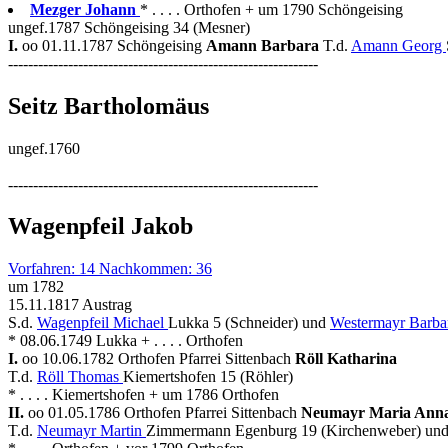
Mezger Johann
* . . . . Orthofen + um 1790 Schöngeising
ungef.1787 Schöngeising 34 (Mesner)
I.
oo 01.11.1787 Schöngeising
Amann Barbara
T.d.
Amann Georg
--------------------------------------------------------------
Seitz Bartholomäus
ungef.1760
--------------------------------------------------------------
Wagenpfeil Jakob
Vorfahren: 14 Nachkommen: 36
um 1782
15.11.1817 Austrag
S.d.
Wagenpfeil Michael
Lukka 5 (Schneider) und
Westermayr Barba
* 08.06.1749 Lukka + . . . . Orthofen
I.
oo 10.06.1782 Orthofen Pfarrei Sittenbach
Röll Katharina
T.d.
Röll Thomas
Kiemertshofen 15 (Röhler)
* . . . . Kiemertshofen + um 1786 Orthofen
II.
oo 01.05.1786 Orthofen Pfarrei Sittenbach
Neumayr Maria Ann
T.d.
Neumayr Martin
Zimmermann Egenburg 19 (Kirchenweber) un