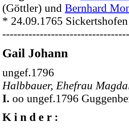
(Göttler) und
Bernhard Mo
* 24.09.1765 Sickertshofe
---------------------------------
Gail Johann
ungef.1796
Halbbauer, Ehefrau Magdal
I.
oo ungef.1796 Guggenber
K i n d e r :