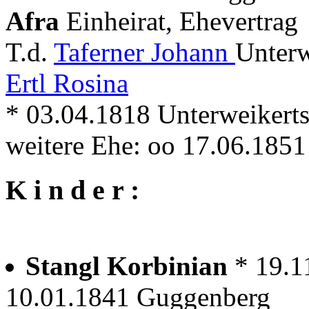
Afra
Einheirat, Ehevertrag
T.d.
Taferner Johann
Unterw
Ertl Rosina
* 03.04.1818 Unterweikert
weitere Ehe: oo 17.06.185
K i n d e r :
Stangl Korbinian
* 19.1
10.01.1841 Guggenberg