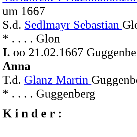
um 1667
S.d.
Sedlmayr Sebastian
Gl
* . . . . Glon
I.
oo 21.02.1667 Guggenber
Anna
T.d.
Glanz Martin
Guggenbe
* . . . . Guggenberg
K i n d e r :