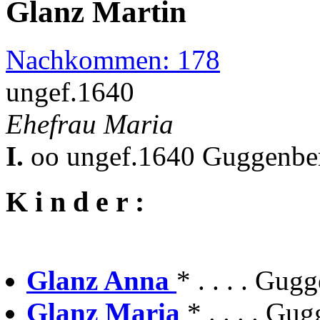
Glanz Martin
Nachkommen: 178
ungef.1640
Ehefrau Maria
I.
oo ungef.1640 Guggenber
K i n d e r :
Glanz Anna
* . . . . Gug
Glanz Maria
* . . . . G