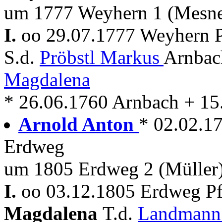
um 1777 Weyhern 1 (Mesne
I.
oo 29.07.1777 Weyhern P
S.d.
Pröbstl Markus
Arnbac
Magdalena
* 26.06.1760 Arnbach + 1
Arnold Anton
* 02.02.1
Erdweg
um 1805 Erdweg 2 (Müller
I.
oo 03.12.1805 Erdweg Pf
Magdalena
T.d.
Landmann