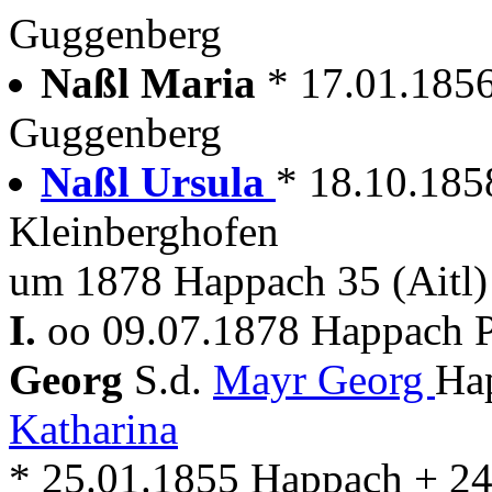
Guggenberg
Naßl Maria
* 17.01.185
Guggenberg
Naßl Ursula
* 18.10.185
Kleinberghofen
um 1878 Happach 35 (Aitl)
I.
oo 09.07.1878 Happach P
Georg
S.d.
Mayr Georg
Ha
Katharina
* 25.01.1855 Happach + 2