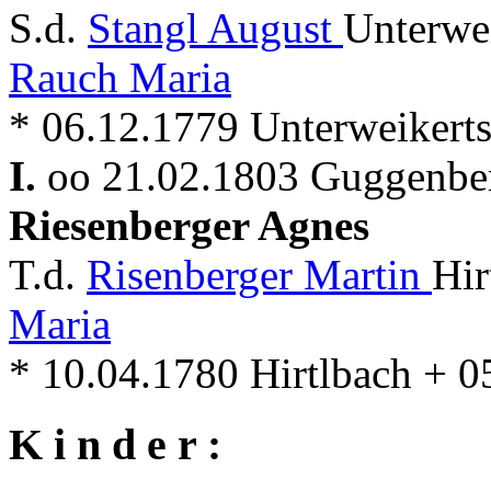
S.d.
Stangl August
Unterwe
Rauch Maria
* 06.12.1779 Unterweikert
I.
oo 21.02.1803 Guggenber
Riesenberger Agnes
T.d.
Risenberger Martin
Hir
Maria
* 10.04.1780 Hirtlbach + 
K i n d e r :