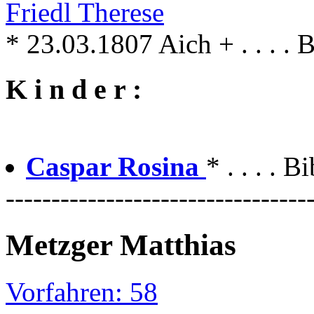
Friedl Therese
* 23.03.1807 Aich + . . . . 
K i n d e r :
Caspar Rosina
* . . . . 
---------------------------------
Metzger Matthias
Vorfahren: 58