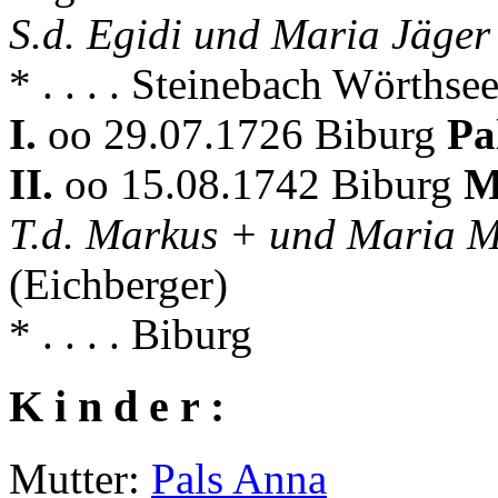
S.d. Egidi und Maria Jäger
* . . . . Steinebach Wörthsee 
I.
oo 29.07.1726 Biburg
Pa
II.
oo 15.08.1742 Biburg
M
T.d. Markus + und Maria 
(Eichberger)
* . . . . Biburg
K i n d e r :
Mutter:
Pals Anna