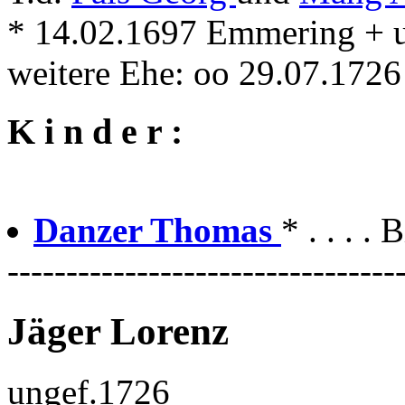
* 14.02.1697 Emmering + 
weitere Ehe: oo 29.07.172
K i n d e r :
Danzer Thomas
* . . . .
---------------------------------
Jäger Lorenz
ungef.1726