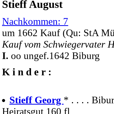
Stieff August
Nachkommen: 7
um 1662 Kauf (Qu: StA Mü
Kauf vom Schwiegervater H
I.
oo ungef.1642 Biburg
K i n d e r :
Stieff Georg
* . . . . Bib
Heiratsgut 160 fl