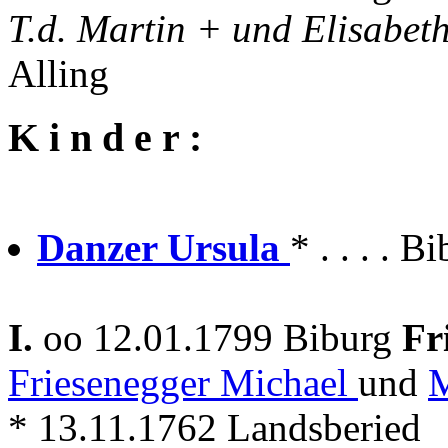
T.d. Martin + und Elisabet
Alling
K i n d e r :
Danzer Ursula
* . . . . B
I.
oo 12.01.1799 Biburg
Fr
Friesenegger Michael
und
M
* 13.11.1762 Landsberied