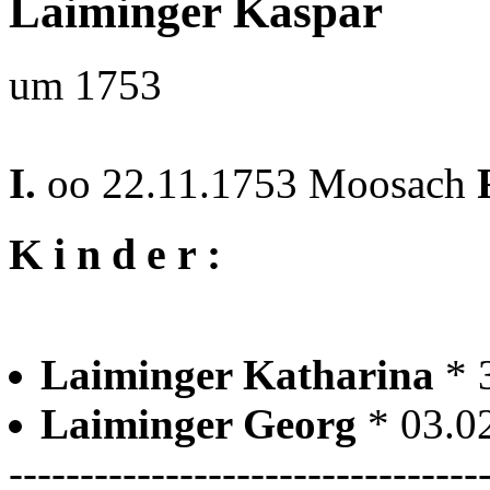
Laiminger Kaspar
um 1753
I.
oo 22.11.1753 Moosach
K i n d e r :
Laiminger Katharina
* 
Laiminger Georg
* 03.0
---------------------------------