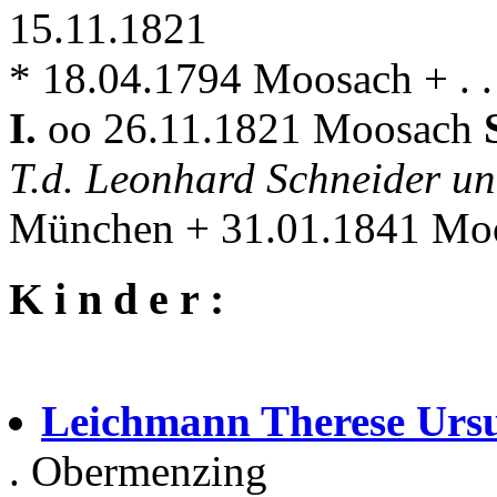
15.11.1821
* 18.04.1794 Moosach + . .
I.
oo 26.11.1821 Moosach
T.d. Leonhard Schneider u
München + 31.01.1841 Mo
K i n d e r :
Leichmann Therese Urs
. Obermenzing