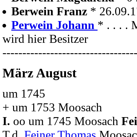
Berwein Franz
* 26.09.
Perwein Johann
* . . .
wird hier Besitzer
---------------------------------
März August
um 1745
+ um 1753 Moosach
I.
oo um 1745 Moosach
Fe
T.d.
Feiner Thomas
Moosac