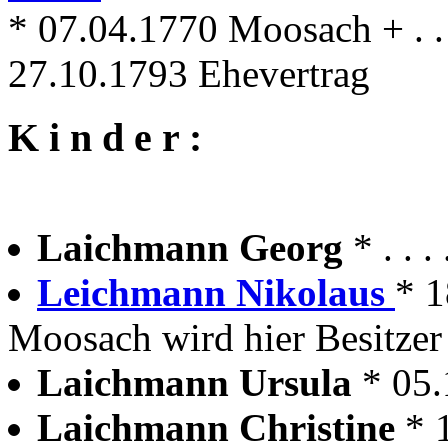
* 07.04.1770 Moosach + . .
27.10.1793 Ehevertrag
K i n d e r :
Laichmann Georg
* . .
Leichmann Nikolaus
* 1
Moosach wird hier Besitzer
Laichmann Ursula
* 05
Laichmann Christine
* 