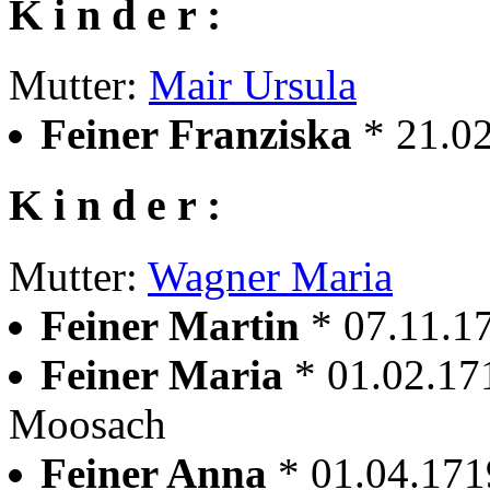
K i n d e r :
Mutter:
Mair Ursula
Feiner Franziska
* 21.0
K i n d e r :
Mutter:
Wagner Maria
Feiner Martin
* 07.11.1
Feiner Maria
* 01.02.17
Moosach
Feiner Anna
* 01.04.17