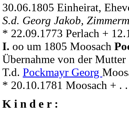
30.06.1805 Einheirat, Ehev
S.d. Georg Jakob, Zimmerm
* 22.09.1773 Perlach + 12
I.
oo um 1805 Moosach
Po
Übernahme von der Mutter
T.d.
Pockmayr Georg
Moosa
* 20.10.1781 Moosach + . .
K i n d e r :