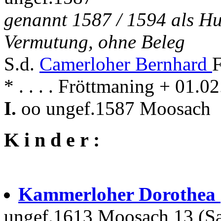
genannt 1587 / 1594 als H
Vermutung, ohne Beleg
S.d.
Camerloher Bernhard
F
* . . . . Fröttmaning + 01.
I.
oo ungef.1587 Moosach
K i n d e r :
Kammerloher Dorothea
ungef.1613 Moosach 13 (Sat