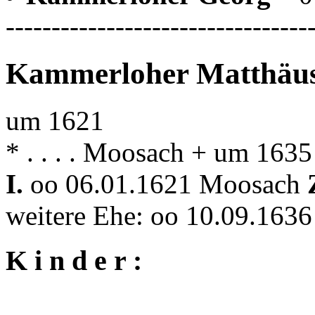
---------------------------------
Kammerloher Matthäu
um 1621
* . . . . Moosach + um 163
I.
oo 06.01.1621 Moosach
weitere Ehe: oo 10.09.16
K i n d e r :