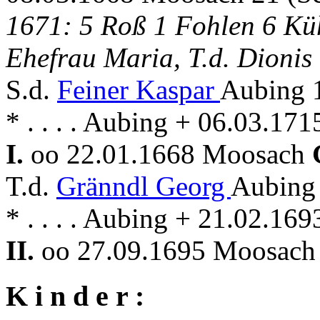
1671: 5 Roß 1 Fohlen 6 Küh
Ehefrau Maria, T.d. Dionis
S.d.
Feiner Kaspar
Aubing 1
* . . . . Aubing + 06.03.1
I.
oo 22.01.1668 Moosach
T.d.
Gränndl Georg
Aubing 
* . . . . Aubing + 21.02.1
II.
oo 27.09.1695 Moosach
K i n d e r :