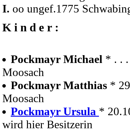
I.
oo ungef.1775 Schwabin
K i n d e r :
Pockmayr Michael
* . .
Moosach
Pockmayr Matthias
* 2
Moosach
Pockmayr Ursula
* 20.1
wird hier Besitzerin