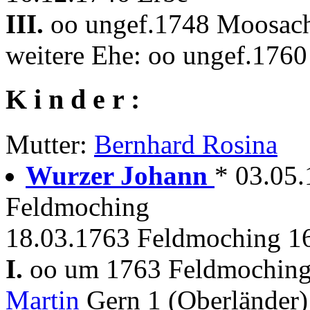
III.
oo ungef.1748 Moosa
weitere Ehe: oo ungef.17
K i n d e r :
Mutter:
Bernhard Rosina
Wurzer Johann
* 03.05
Feldmoching
18.03.1763 Feldmoching 1
I.
oo um 1763 Feldmochin
Martin
Gern 1 (Oberländer)