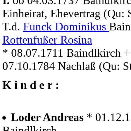
I.
oo 04.03.1737 Baindlkir
Einheirat, Ehevertrag (Qu:
T.d.
Funck Dominikus
Bain
Rottenfußer Rosina
* 08.07.1711 Baindlkirch +
07.10.1784 Nachlaß (Qu: S
K i n d e r :
Loder Andreas
* 01.12.
Baindlkirch