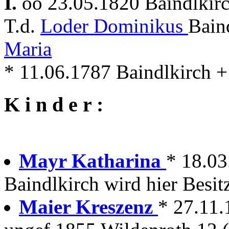
I.
oo 23.05.1820 Baindlkir
T.d.
Loder Dominikus
Bain
Maria
* 11.06.1787 Baindlkirch +
K i n d e r :
Mayr Katharina
* 18.03
Baindlkirch wird hier Besit
Maier Kreszenz
* 27.11.