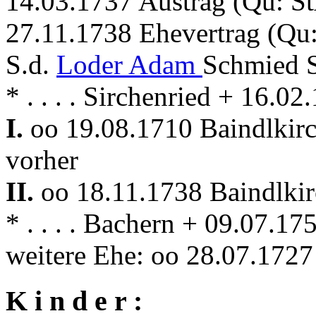
14.03.1737 Austrag (Qu: St
27.11.1738 Ehevertrag (Qu:
S.d.
Loder Adam
Schmied S
* . . . . Sirchenried + 16.0
I.
oo 19.08.1710 Baindlkir
vorher
II.
oo 18.11.1738 Baindlki
* . . . . Bachern + 09.07.17
weitere Ehe: oo 28.07.172
K i n d e r :