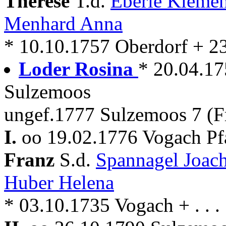
Therese
T.d.
Eberle Kleme
Menhard Anna
* 10.10.1757 Oberdorf + 2
Loder Rosina
* 20.04.175
Sulzemoos
ungef.1777 Sulzemoos 7 (F
I.
oo 19.02.1776 Vogach Pf
Franz
S.d.
Spannagel Joac
Huber Helena
* 03.10.1735 Vogach + . . .