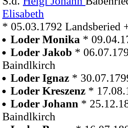
S.d.
Heigl Johann
Babenrie
Elisabeth
* 05.03.1792 Landsberied 
Loder Monika
* 09.04.1
Loder Jakob
* 06.07.17
Baindlkirch
Loder Ignaz
* 30.07.179
Loder Kreszenz
* 17.08.
Loder Johann
* 25.12.1
Baindlkirch