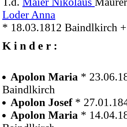
T.d.
Maier Nikolaus
Maurer 
Loder Anna
* 18.03.1812 Baindlkirch +
K i n d e r :
Apolon Maria
* 23.06.1
Baindlkirch
Apolon Josef
* 27.01.18
Apolon Maria
* 14.04.1