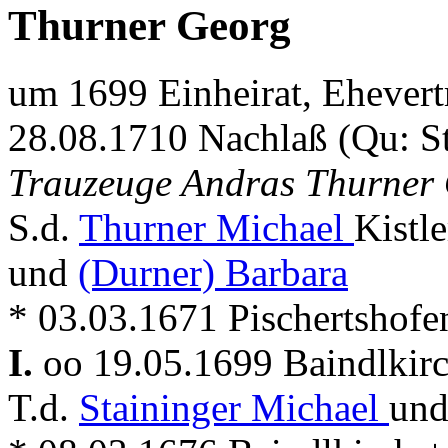
Thurner Georg
um 1699 Einheirat, Ehevert
28.08.1710 Nachlaß (Qu: S
Trauzeuge Andras Thurner 
S.d.
Thurner Michael
Kistl
und
(Durner) Barbara
* 03.03.1671 Pischertshofe
I.
oo 19.05.1699 Baindlkir
T.d.
Staininger Michael
un