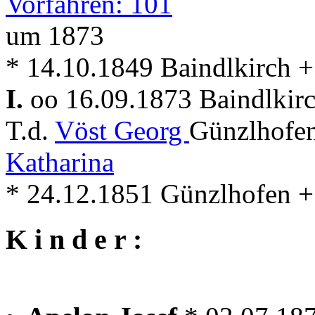
Vorfahren: 101
um 1873
* 14.10.1849 Baindlkirch +
I.
oo 16.09.1873 Baindlkir
T.d.
Vöst Georg
Günzlhofen
Katharina
* 24.12.1851 Günzlhofen +
K i n d e r :