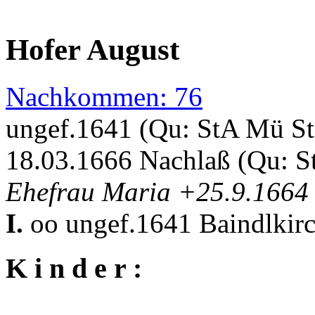
Hofer August
Nachkommen: 76
ungef.1641 (Qu: StA Mü S
18.03.1666 Nachlaß (Qu: S
Ehefrau Maria +25.9.166
I.
oo ungef.1641 Baindlkir
K i n d e r :