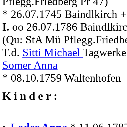
Pflegg.Friedberg Pr 47)
* 26.07.1745 Baindlkirch +
I.
oo 26.07.1786 Baindlkir
(Qu: StA Mü Pflegg.Friedbe
T.d.
Sitti Michael
Tagwerker
Somer Anna
* 08.10.1759 Waltenhofen 
K i n d e r :