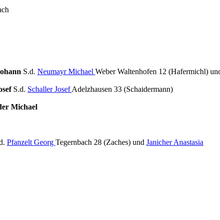
ach
Johann
S.d.
Neumayr Michael
Weber Waltenhofen 12 (Hafermichl) u
osef
S.d.
Schaller Josef
Adelzhausen 33 (Schaidermann)
der Michael
d.
Pfanzelt Georg
Tegernbach 28 (Zaches) und
Janicher Anastasia