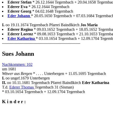
Ederer Stefan
* 26.12.1644 Tegernbach + 20.04.1658 Tegernba
Ederer Eva
* 26.12.1644 Tegernbach
Ederer Georg
* 04.02.1648 Tegernbach
Eder Johann
* 20.05.1650 Tegernbach + 07.03.1684 Tegernbac
I.
oo 19.11.1674 Tegernbach Pfarrei Baindlkirch
Jos Maria
Ederer Regina
* 09.03.1652 Tegernbach + 18.05.1652 Tegernb
Ederer Lorenz
* 09.08.1653 Tegernbach + 21.10.1653 Tegernb
Eder Katharina
* 03.10.1654 Tegernbach + 12.09.1704 Tegernba
--------------------------------------------------------------
Sues Johann
Nachkommen: 102
um 1681
Witwer aus Bergen
* . . . . Unterbergen + 11.05.1695 Tegernbach
I.
oo ungef.1679 Unterbergen
II.
oo 10.11.1681 Tegernbach Pfarrei Baindlkirch
Eder Katharina
T.d.
Ederer Thomas
Tegernbach 31 (Sisman)
* 03.10.1654 Tegernbach + 12.09.1704 Tegernbach
K i n d e r :