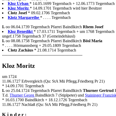
Kloz Urban
* 14.05.1699 Tegernbach + 12.06.1773 Tegernbach w
Kloz Moritz
* 14.09.1701 Tegernbach wird hier Besitzer
Clotz Josef
* 09.02.1706 Tegernbach
Klotz Margarethe
* . . . . Tegernbach
I.
oo 06.04.1739 Tegernbach Pfarrei Baindlkirch
Rhem Josef
Kloz Benedikt
* 17.03.1711 Tegernbach + um 1768 Tegernbach
ungef.1758 Tegernbach 37 (Gemeindehäusl)
I.
oo 08.08.1758 Tegernbach Pfarrei Baindlkirch
Bösl Maria
* . . . . Hörmannsberg + 29.05.1809 Tegernbach
Clotz Zachäus
* 21.08.1714 Tegernbach
--------------------------------------------------------------
Kloz Moritz
um 1724
11.06.1727 Erbvergleich (Qu: StA Mü Pflegg.Friedberg Pr 21)
* 14.09.1701 Tegernbach
I.
oo 25.04.1724 Tegernbach Pfarrei Baindlkirch
Thurner Gertrud
T.d.
Thurner Georg
Baindlkirch 7 (Stiplpeter) und
Staininger Franzis
* 16.03.1700 Baindlkirch + 18.12.1726 Tegernbach
11.06.1727 Nachlaß (Qu: StA Mü Pflegg.Friedberg Pr 21)
K i n d e r :