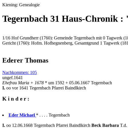
Kiening: Genealogie
Tegernbach 31 Haus-Chronik :
1/16 Hof Grundherr (1760): Gemeinde Tegernbach mit 0 Tagwerk (1
Gericht (1760): Hofm. Hofhegnenberg, Gesamtgrund 1 Tagwerk (18
Ederer Thomas
Nachkommen: 105
ungef.1641
Ehefrau Maria + 1678
* um 1592 + 05.06.1667 Tegernbach
I.
oo vor 1641 Tegernbach Pfarrei Baindlkirch
K i n d e r :
Eder Michael
* . . . . Tegernbach
I.
oo 12.06.1668 Tegernbach Pfarrei Baindlkirch
Beck Barbara
T.d