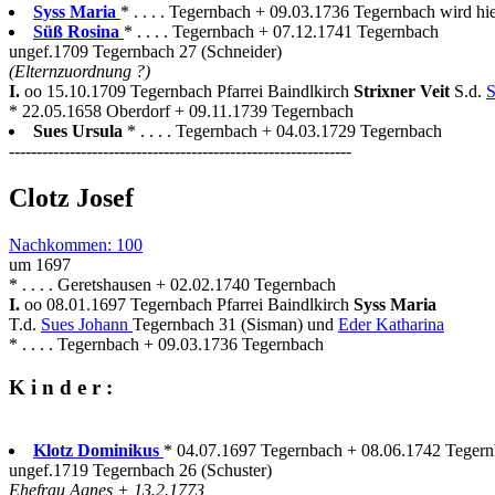
Syss Maria
* . . . . Tegernbach + 09.03.1736 Tegernbach wird hie
Süß Rosina
* . . . . Tegernbach + 07.12.1741 Tegernbach
ungef.1709 Tegernbach 27 (Schneider)
(Elternzuordnung ?)
I.
oo 15.10.1709 Tegernbach Pfarrei Baindlkirch
Strixner Veit
S.d.
S
* 22.05.1658 Oberdorf + 09.11.1739 Tegernbach
Sues Ursula
* . . . . Tegernbach + 04.03.1729 Tegernbach
--------------------------------------------------------------
Clotz Josef
Nachkommen: 100
um 1697
* . . . . Geretshausen + 02.02.1740 Tegernbach
I.
oo 08.01.1697 Tegernbach Pfarrei Baindlkirch
Syss Maria
T.d.
Sues Johann
Tegernbach 31 (Sisman) und
Eder Katharina
* . . . . Tegernbach + 09.03.1736 Tegernbach
K i n d e r :
Klotz Dominikus
* 04.07.1697 Tegernbach + 08.06.1742 Teger
ungef.1719 Tegernbach 26 (Schuster)
Ehefrau Agnes + 13.2.1773