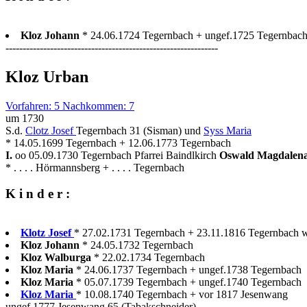
Kloz Johann
* 24.06.1724 Tegernbach + ungef.1725 Tegernbac
--------------------------------------------------------------
Kloz Urban
Vorfahren: 5 Nachkommen: 7
um 1730
S.d.
Clotz Josef
Tegernbach 31 (Sisman) und
Syss Maria
* 14.05.1699 Tegernbach + 12.06.1773 Tegernbach
I.
oo 05.09.1730 Tegernbach Pfarrei Baindlkirch
Oswald Magdalen
* . . . . Hörmannsberg + . . . . Tegernbach
K i n d e r :
Klotz Josef
* 27.02.1731 Tegernbach + 23.11.1816 Tegernbach wi
Kloz Johann
* 24.05.1732 Tegernbach
Kloz Walburga
* 22.02.1734 Tegernbach
Kloz Maria
* 24.06.1737 Tegernbach + ungef.1738 Tegernbach
Kloz Maria
* 05.07.1739 Tegernbach + ungef.1740 Tegernbach
Kloz Maria
* 10.08.1740 Tegernbach + vor 1817 Jesenwang
ungef.1777 Jesenwang 65 (Tabakschneider)