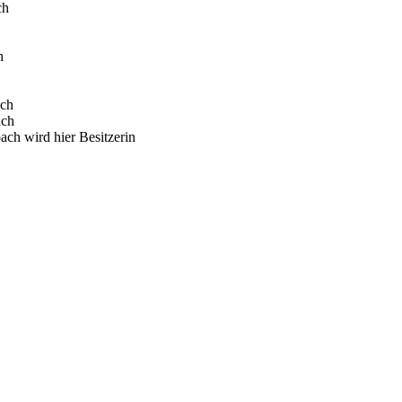
ch
h
ach
ach
ch wird hier Besitzerin