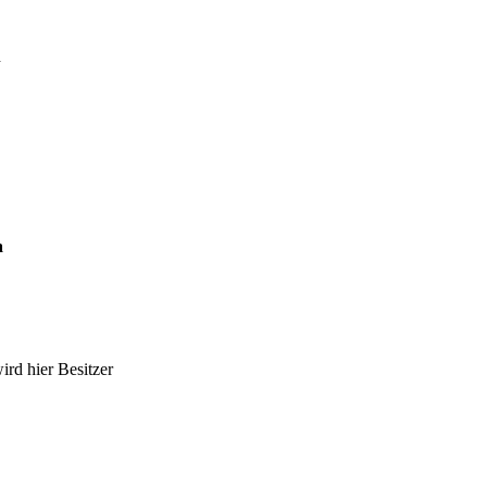
h
a
rd hier Besitzer