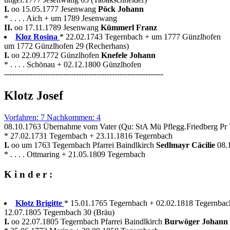
I.
oo 15.05.1777 Jesenwang
Pöck Johann
* . . . . Aich + um 1789 Jesenwang
II.
oo 17.11.1789 Jesenwang
Kümmerl Franz
Kloz Rosina
* 22.02.1743 Tegernbach + um 1777 Günzlhofen
um 1772 Günzlhofen 29 (Recherhans)
I.
oo 22.09.1772 Günzlhofen
Knefele Johann
* . . . . Schönau + 02.12.1800 Günzlhofen
--------------------------------------------------------------
Klotz Josef
Vorfahren: 7 Nachkommen: 4
08.10.1763 Übernahme vom Vater (Qu: StA Mü Pflegg.Friedberg Pr 
* 27.02.1731 Tegernbach + 23.11.1816 Tegernbach
I.
oo um 1763 Tegernbach Pfarrei Baindlkirch
Sedlmayr Cäcilie
08.
* . . . . Ottmaring + 21.05.1809 Tegernbach
K i n d e r :
Klotz Brigitte
* 15.01.1765 Tegernbach + 02.02.1818 Tegernbac
12.07.1805 Tegernbach 30 (Bräu)
I.
oo 22.07.1805 Tegernbach Pfarrei Baindlkirch
Burwöger Johann