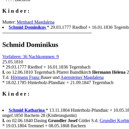
K i n d e r :
Mutter:
Menhard Magdalena
Schmid Dominikus
* 29.03.1777 Riedhof + 16.01.1836 Tegernba
--------------------------------------------------------------
Schmid Dominikus
Vorfahren: 36 Nachkommen: 9
25.05.1810
* 29.03.1777 Riedhof + 16.01.1836 Tegernbach
I.
oo 12.06.1810 Tegernbach Pfarrei Baindlkirch
Hermann Helena
2
T.d.
Hörmann Franz
Bauer und
Agensteiner Magdalena
* 18.02.1785 Hinterholz-Pfandlaic + 21.09.1847 Tegernbach
K i n d e r :
Schmid Katharina
* 13.11.1804 Hinterholz-Pfandlaic + 10.05.1
ungef.1850 Bachern 28 (Kistleraugustin)
I.
oo 02.06.1840 Dasing
Grundler Josef
Gütler S.d.
Grundler Korbi
* 19.03.1804 Tremmel + 08.05.1868 Bachern