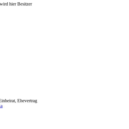
ird hier Besitzer
Einheirat, Ehevertrag
ka