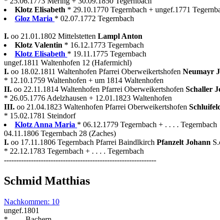
* 25.06.1773 Mering + 30.09.1850 Tegernbach
Klotz Elisabeth
* 29.10.1770 Tegernbach + ungef.1771 Tegernb
Gloz Maria
* 02.07.1772 Tegernbach
I.
oo 21.01.1802 Mittelstetten
Lampl Anton
Klotz Valentin
* 16.12.1773 Tegernbach
Klotz Elisabeth
* 19.11.1775 Tegernbach
ungef.1811 Waltenhofen 12 (Hafermichl)
I.
oo 18.02.1811 Waltenhofen Pfarrei Oberweikertshofen
Neumayr 
* 12.10.1759 Waltenhofen + um 1814 Waltenhofen
II.
oo 22.11.1814 Waltenhofen Pfarrei Oberweikertshofen
Schaller J
* 26.05.1776 Adelzhausen + 12.01.1823 Waltenhofen
III.
oo 21.04.1823 Waltenhofen Pfarrei Oberweikertshofen
Schluifel
* 15.02.1781 Steindorf
Klotz Anna Maria
* 06.12.1779 Tegernbach + . . . . Tegernbach
04.11.1806 Tegernbach 28 (Zaches)
I.
oo 17.11.1806 Tegernbach Pfarrei Baindlkirch
Pfanzelt Johann
S.
* 22.12.1783 Tegernbach + . . . . Tegernbach
--------------------------------------------------------------
Schmid Matthias
Nachkommen: 10
ungef.1801
* . . . . Bachern