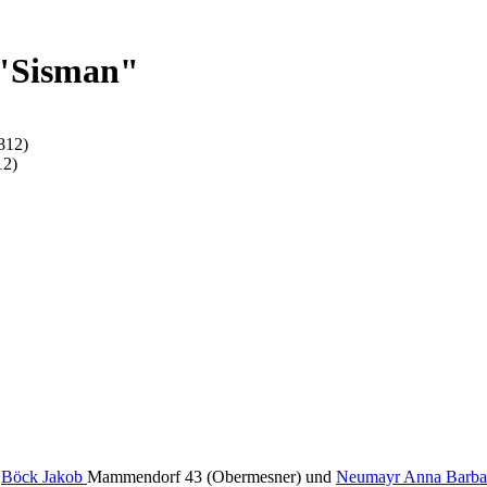
 "Sisman"
812)
12)
.
Böck Jakob
Mammendorf 43 (Obermesner) und
Neumayr Anna Barba