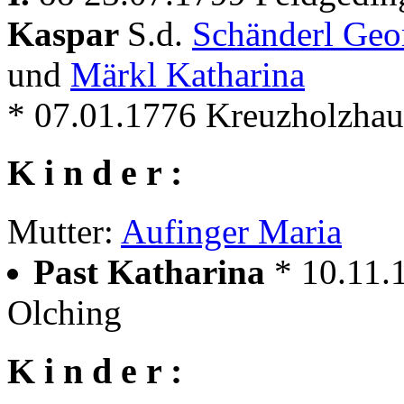
Kaspar
S.d.
Schänderl Ge
und
Märkl Katharina
* 07.01.1776 Kreuzholzhau
K i n d e r :
Mutter:
Aufinger Maria
Past Katharina
* 10.11.
Olching
K i n d e r :