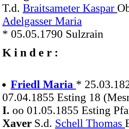
T.d.
Braitsameter Kaspar
Ob
Adelgasser Maria
* 05.05.1790 Sulzrain
K i n d e r :
Friedl Maria
* 25.03.18
07.04.1855 Esting 18 (Mes
I.
oo 01.05.1855 Esting Pf
Xaver
S.d.
Schell Thomas