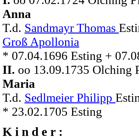
Anna
T.d.
Sandmayr Thomas
Est
Groß Apollonia
* 07.04.1696 Esting + 07.
II.
oo 13.09.1735 Olching 
Maria
T.d.
Sedlmeier Philipp
Esti
* 23.02.1705 Esting
K i n d e r :