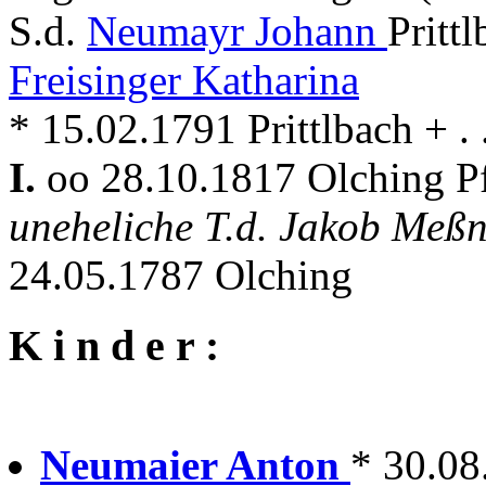
S.d.
Neumayr Johann
Pritt
Freisinger Katharina
* 15.02.1791 Prittlbach + . .
I.
oo 28.10.1817 Olching P
uneheliche T.d. Jakob Meß
24.05.1787 Olching
K i n d e r :
Neumaier Anton
* 30.08