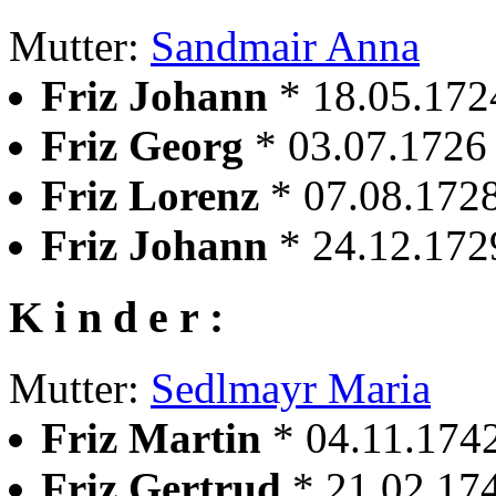
Mutter:
Sandmair Anna
Friz Johann
* 18.05.172
Friz Georg
* 03.07.1726
Friz Lorenz
* 07.08.172
Friz Johann
* 24.12.172
K i n d e r :
Mutter:
Sedlmayr Maria
Friz Martin
* 04.11.174
Friz Gertrud
* 21.02.17