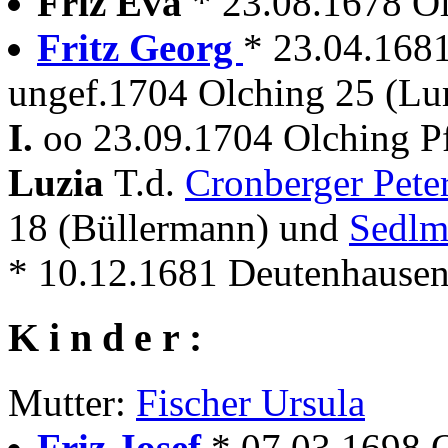
Friz Eva
* 23.08.1678 O
Fritz Georg
* 23.04.1681 
ungef.1704 Olching 25 (Lu
I.
oo 23.09.1704 Olching P
Luzia
T.d.
Cronberger Pete
18 (Büllermann) und
Sedlm
* 10.12.1681 Deutenhausen
K i n d e r :
Mutter:
Fischer Ursula
Friz Josef
* 07.03.1698 Ol