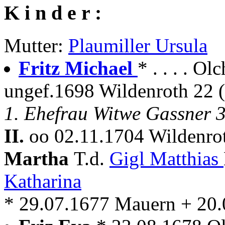
K i n d e r :
Mutter:
Plaumiller Ursula
Fritz Michael
* . . . . O
ungef.1698 Wildenroth 22 (
1. Ehefrau Witwe Gassner 3
II.
oo 02.11.1704 Wildenrot
Martha
T.d.
Gigl Matthias
Katharina
* 29.07.1677 Mauern + 20.