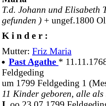
T.d. Johann und Elisabeth 
gefunden )
+ ungef.1800 Ol
K i n d e r :
Mutter:
Friz Maria
Past Agathe
* 11.11.176
Feldgeding
um 1799 Feldgeding 1 (Me
11 Kinder geboren, alle als
I.
oo 23.07.1799 Feldgedin