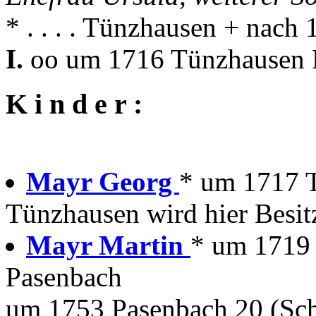
* . . . . Tünzhausen + nac
I.
oo um 1716 Tünzhausen P
K i n d e r :
Mayr Georg
* um 1717 
Tünzhausen wird hier Besit
Mayr Martin
* um 1719
Pasenbach
um 1753 Pasenbach 20 (Sc