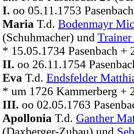
I.
oo 05.11.1753 Pasenbach 
Maria
T.d.
Bodenmayr Mic
(Schuhmacher) und
Trainer
* 15.05.1734 Pasenbach + 
II.
oo 26.11.1754 Pasenbach
Eva
T.d.
Endsfelder Matthi
* um 1726 Kammerberg + 2
III.
oo 02.05.1763 Pasenbac
Apollonia
T.d.
Ganther Mat
(Daxberger-Zubau) und
Seb