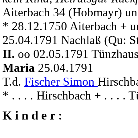
Aiterbach 34 (Hobmayr) u
* 28.12.1750 Aiterbach + 
25.04.1791 Nachlaß (Qu: S
II.
oo 02.05.1791 Tünzhaus
Maria
25.04.1791
T.d.
Fischer Simon
Hirschb
* . . . . Hirschbach + . . . .
K i n d e r :