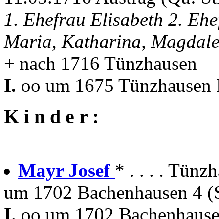
1. Ehefrau Elisabeth 2. Eh
Maria, Katharina, Magdal
+ nach 1716 Tünzhausen
I.
oo um 1675 Tünzhausen P
K i n d e r :
Mayr Josef
* . . . . Tünz
um 1702 Bachenhausen 4 (S
I.
oo um 1702 Bachenhausen