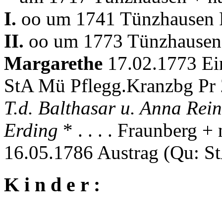
I.
oo um 1741 Tünzhausen P
II.
oo um 1773 Tünzhausen 
Margarethe
17.02.1773 Ein
StA Mü Pflegg.Kranzbg Pr 
T.d. Balthasar u. Anna Rein
Erding
* . . . . Fraunberg
16.05.1786 Austrag (Qu: S
K i n d e r :