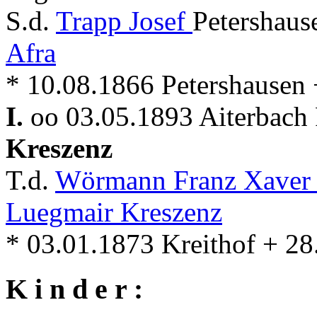
S.d.
Trapp Josef
Petershaus
Afra
* 10.08.1866 Petershausen 
I.
oo 03.05.1893 Aiterbach 
Kreszenz
T.d.
Wörmann Franz Xave
Luegmair Kreszenz
* 03.01.1873 Kreithof + 28
K i n d e r :