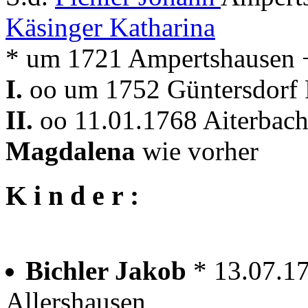
Käsinger Katharina
* um 1721 Ampertshausen + .
I.
oo um 1752 Güntersdorf 
II.
oo 11.01.1768 Aiterbach
Magdalena
wie vorher
K i n d e r :
Bichler Jakob
* 13.07.1
Allershausen