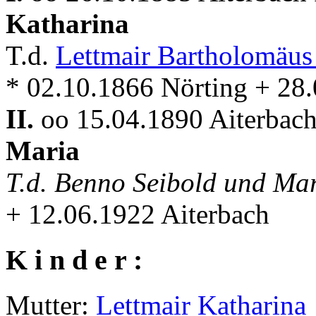
Katharina
T.d.
Lettmair Bartholomäu
* 02.10.1866 Nörting + 28.
II.
oo 15.04.1890 Aiterbach
Maria
T.d. Benno Seibold und Ma
+ 12.06.1922 Aiterbach
K i n d e r :
Mutter:
Lettmair Katharina