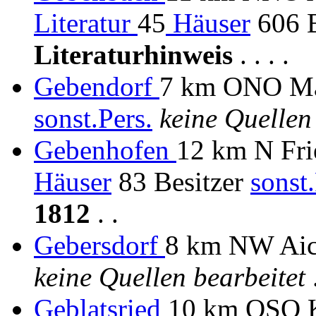
Literatur
45
Häuser
606 B
Literaturhinweis
. . . .
Gebendorf
7 km ONO Mai
sonst.Pers.
keine Quellen
Gebenhofen
12 km N Fr
Häuser
83 Besitzer
sonst.
1812
. .
Gebersdorf
8 km NW Aic
keine Quellen bearbeitet
.
Geblatsried
10 km OSO K