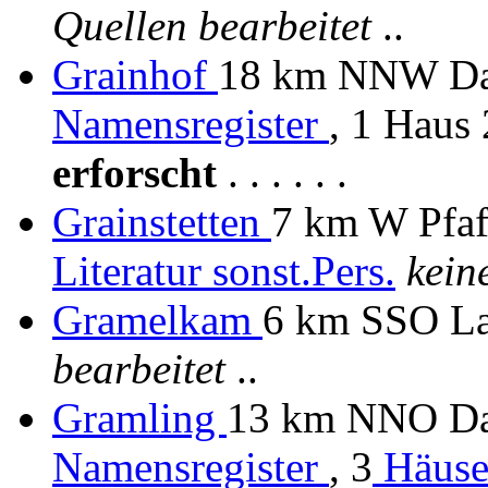
Quellen bearbeitet
..
Grainhof
18 km NNW Dac
Namensregister
, 1 Haus
erforscht
. . . . . .
Grainstetten
7 km W Pfaf
Literatur
sonst.Pers.
kein
Gramelkam
6 km SSO L
bearbeitet
..
Gramling
13 km NNO Dac
Namensregister
, 3
Häuse