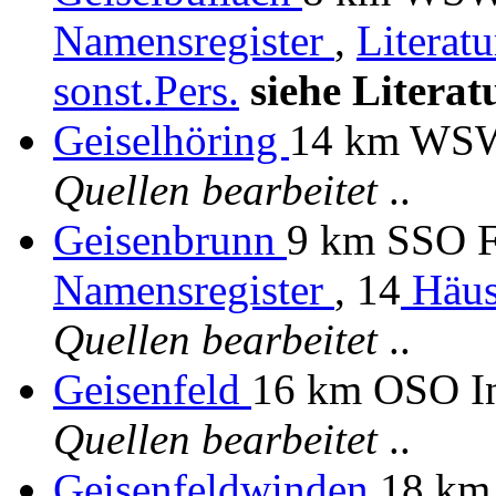
Namensregister
,
Literat
sonst.Pers.
siehe Literat
Geiselhöring
14 km WSW
Quellen bearbeitet
..
Geisenbrunn
9 km SSO Fü
Namensregister
, 14
Häus
Quellen bearbeitet
..
Geisenfeld
16 km OSO In
Quellen bearbeitet
..
Geisenfeldwinden
18 km 