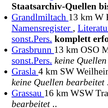
Staatsarchiv-Quellen bi
Grandlmiltach
13 km W F
Namensregister
,
Literat
sonst.Pers.
komplett erf
Grasbrunn
13 km OSO Mü
sonst.Pers.
keine Quellen
Grasla
4 km SW Weilheim
keine Quellen bearbeitet
.
Grassau
16 km WSW Tra
bearbeitet
..