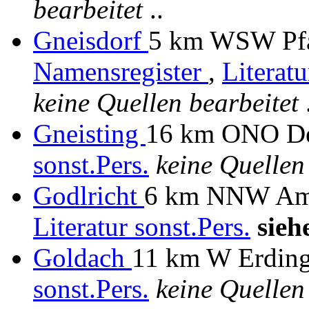
bearbeitet
..
Gneisdorf
5 km WSW Pfaf
Namensregister
,
Literat
keine Quellen bearbeitet
.
Gneisting
16 km ONO Deg
sonst.Pers.
keine Quellen
Godlricht
6 km NNW Ambe
Literatur
sonst.Pers.
sieh
Goldach
11 km W Erding
sonst.Pers.
keine Quellen