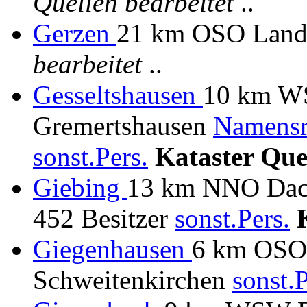
Quellen bearbeitet
..
Gerzen
21 km OSO Land
bearbeitet
..
Gesseltshausen
10 km WS
Gremertshausen
Namensr
sonst.Pers.
Kataster Que
Giebing
13 km NNO Da
452 Besitzer
sonst.Pers.
Giegenhausen
6 km OSO 
Schweitenkirchen
sonst.P