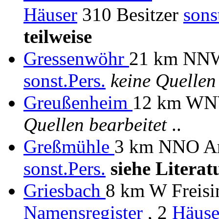
Häuser
310 Besitzer
sons
teilweise
Gressenwöhr
21 km NNW 
sonst.Pers.
keine Quellen
Greußenheim
12 km WN
Quellen bearbeitet
..
Greßmühle
3 km NNO Am
sonst.Pers.
siehe Literat
Griesbach
8 km W Freisi
Namensregister
, 2
Häuse