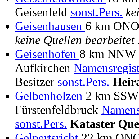
Geisenfeld
sonst.Pers.
ke
Geisenhausen
6 km ONO 
keine Quellen bearbeitet
.
Geisenhofen
8 km NNW F
Aufkirchen
Namensregis
Besitzer
sonst.Pers.
Heir
Gelbenholzen
2 km SSW F
Fürstenfeldbruck
Namens
sonst.Pers.
Kataster Que
Gelpertsricht
22 km ONO 