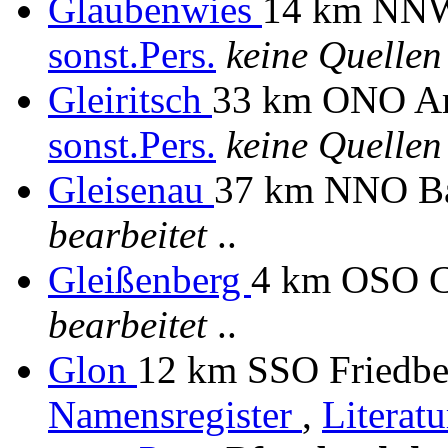
Glaubenwies
14 km NNW 
sonst.Pers.
keine Quellen
Gleiritsch
33 km ONO Amb
sonst.Pers.
keine Quellen
Gleisenau
37 km NNO B
bearbeitet
..
Gleißenberg
4 km OSO 
bearbeitet
..
Glon
12 km SSO Friedber
Namensregister
,
Literat