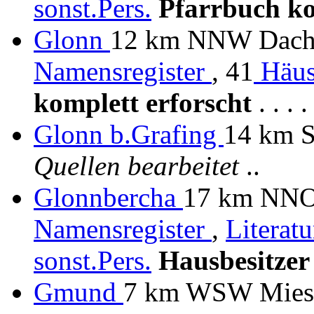
sonst.Pers.
Pfarrbuch k
Glonn
12 km NNW Dachau
Namensregister
, 41
Häus
komplett erforscht
. . . . 
Glonn b.Grafing
14 km 
Quellen bearbeitet
..
Glonnbercha
17 km NNO 
Namensregister
,
Literat
sonst.Pers.
Hausbesitzer
Gmund
7 km WSW Mie