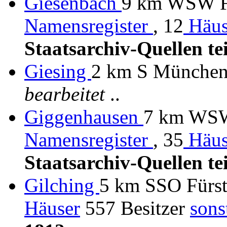
Giesenbach
9 km WSW Fr
Namensregister
, 12
Häus
Staatsarchiv-Quellen te
Giesing
2 km S Münche
bearbeitet
..
Giggenhausen
7 km WSW 
Namensregister
, 35
Häus
Staatsarchiv-Quellen te
Gilching
5 km SSO Fürs
Häuser
557 Besitzer
sons