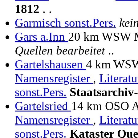
1812
. .
Garmisch
sonst.Pers.
kei
Gars a.Inn
20 km WSW M
Quellen bearbeitet
..
Gartelshausen
4 km WSW 
Namensregister
,
Literat
sonst.Pers.
Staatsarchiv
Gartelsried
14 km OSO Ai
Namensregister
,
Literat
sonst.Pers.
Kataster Que